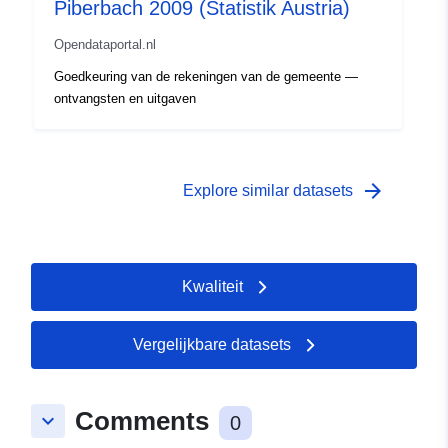
Piberbach 2009 (Statistik Austria)
Opendataportal.nl
Goedkeuring van de rekeningen van de gemeente —
ontvangsten en uitgaven
arrow_forward
Explore similar datasets
Kwaliteit
Vergelijkbare datasets
Comments
keyboard_arrow_down
0