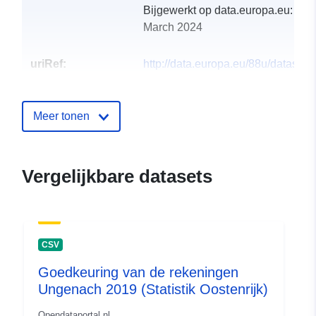
Bijgewerkt op data.europa.eu:
29
March 2024
uriRef:
http://data.europa.eu/88u/dataset
ungenach-2009
Meer tonen
Vergelijkbare datasets
CSV
Goedkeuring van de rekeningen
Ungenach 2019 (Statistik Oostenrijk)
Opendataportal.nl