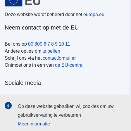
Deze website wordt beheerd door het
europa.eu
Neem contact op met de EU
Bel ons op
00 800 6 7 8 9 10 11
Andere opties om
te bellen
Schrijf ons via het
contactformulier
Ontmoet ons in een van
de EU-centra
Sociale media
Vind de van de EU
sociale-mediakanalen van de EU
Op deze website gebruiken wij cookies om uw
gebruikservaring te verbeteren
EU-instellingen en -organen
Meer informatie