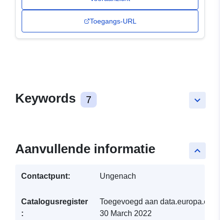
Toegangs-URL
Keywords
7
keyboard_arrow_down
Aanvullende informatie
keyboard_arrow_up
Contactpunt:
Ungenach
Catalogusregister
Toegevoegd aan data.europa.eu:
:
30 March 2022