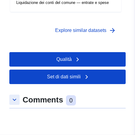
Liquidazione dei conti del comune — entrate e spese
arrow_forward
Explore similar datasets
Qualità
Set di dati simili
Comments
keyboard_arrow_down
0