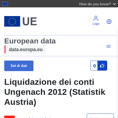
How do you know?
Login
European data
data.europa.eu
0
Set di dati
Liquidazione dei conti
Ungenach 2012 (Statistik
Austria)