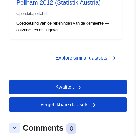
Pollham 2012 (Statistik Austria)
Opendataportal.nl
Goedkeuring van de rekeningen van de gemeente —
ontvangsten en uitgaven
arrow_forward
Explore similar datasets
Kwaliteit
Vergelijkbare datasets
Comments
keyboard_arrow_down
0