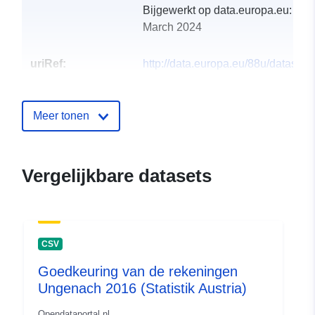
Bijgewerkt op data.europa.eu:
29
March 2024
uriRef:
http://data.europa.eu/88u/dataset
ungenach-2012
Meer tonen
Vergelijkbare datasets
CSV
Goedkeuring van de rekeningen
Ungenach 2016 (Statistik Austria)
Opendataportal.nl