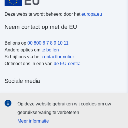
Deze website wordt beheerd door het
europa.eu
Neem contact op met de EU
Bel ons op
00 800 6 7 8 9 10 11
Andere opties om
te bellen
Schrijf ons via het
contactformulier
Ontmoet ons in een van
de EU-centra
Sociale media
Vind de van de EU
sociale-mediakanalen van de EU
Op deze website gebruiken wij cookies om uw
gebruikservaring te verbeteren
EU-instellingen en -organen
Meer informatie