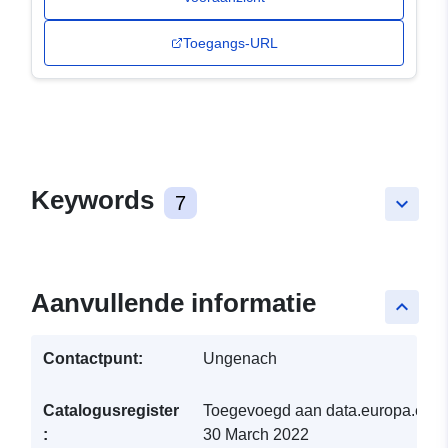
Toegangs-URL
Keywords
7
keyboard_arrow_down
Aanvullende informatie
keyboard_arrow_up
Contactpunt:
Ungenach
Catalogusregister
Toegevoegd aan data.europa.eu:
:
30 March 2022