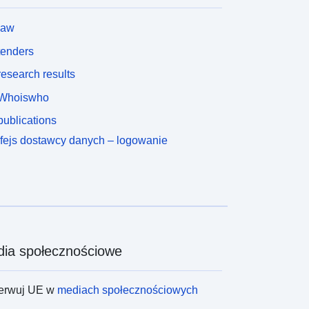
law
tenders
esearch results
Whoiswho
ublications
rfejs dostawcy danych – logowanie
ia społecznościowe
erwuj UE w
mediach społecznościowych