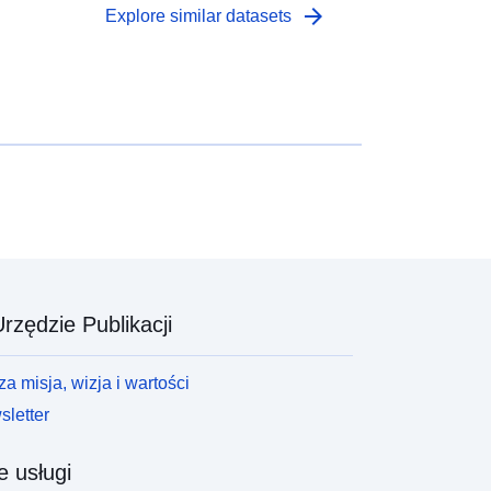
arrow_forward
Explore similar datasets
rzędzie Publikacji
a misja, wizja i wartości
letter
e usługi