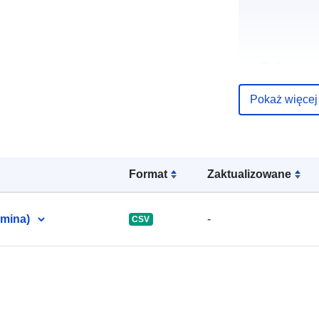
uriRef:
Pokaż więcej
Format
Zaktualizowane
gmina)
-
CSV