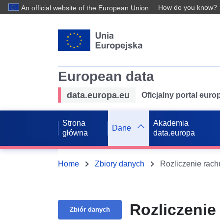
How do you know?
An official website of the European Union
European data
data.europa.eu
Oficjalny portal eur
Strona
Akademia
Dane
główna
data.europa
Home
Zbiory danych
Rozliczenie rac
Rozliczeni
Zbiór danych