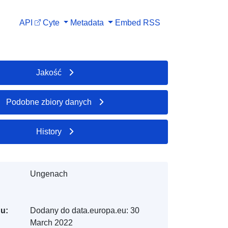
API
Cyte
Metadata
Embed
RSS
Jakość
Podobne zbiory danych
History
Ungenach
gu:
Dodany do data.europa.eu:
30
March 2022