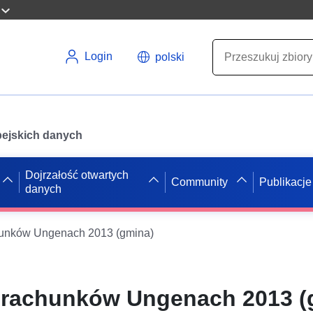
Login
polski
opejskich danych
Dojrzałość otwartych
Community
Publikacje
danych
hunków Ungenach 2013 (gmina)
e rachunków Ungenach 2013 (