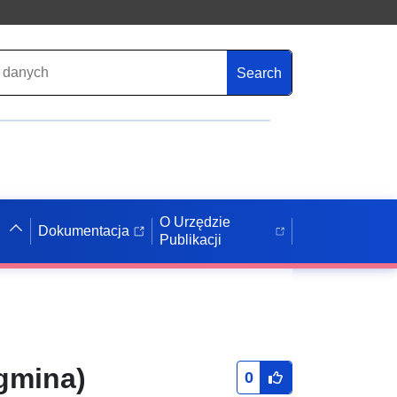
Search
O Urzędzie
Dokumentacja
Publikacji
gmina)
0