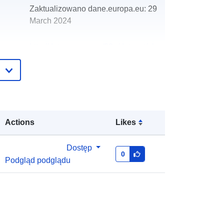
Zaktualizowano dane.europa.eu:
29
March 2024
http://data.europa.eu/88u/dataset/oh
_rechnungsabschluss-ungenach-
2013-gemeinde
Actions
Likes
Dostęp
0
Podgląd podglądu