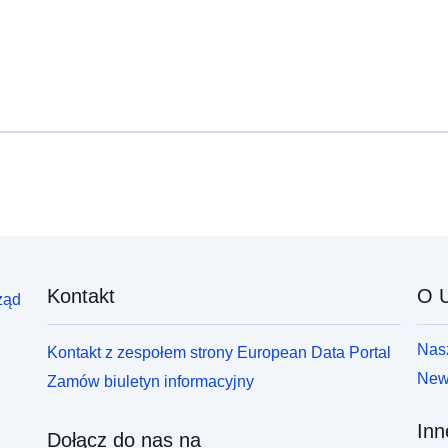
Kontakt
O U
ząd
Nasz
Kontakt z zespołem strony European Data Portal
News
Zamów biuletyn informacyjny
Inn
Dołącz do nas na