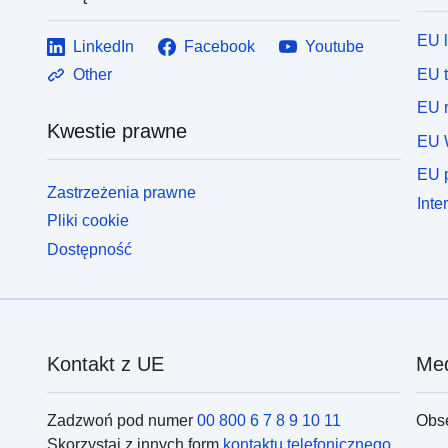
EU 
LinkedIn
Facebook
Youtube
EU 
Other
EU r
Kwestie prawne
EU 
EU p
Zastrzeżenia prawne
Inte
Pliki cookie
Dostępność
Kontakt z UE
Med
Zadzwoń pod numer
00 800 6 7 8 9 10 11
Obs
Skorzystaj z innych form
kontaktu telefonicznego