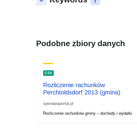
keyboard_arrow_down
7
Podobne zbiory danych
CSV
Rozliczenie rachunków
Perchtoldsdorf 2013 (gmina)
opendataportal.pl
Rozliczenie rachunków gminy – dochody i wydatki