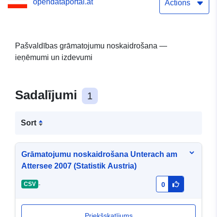
opendataportal.at
Actions
Pašvaldības grāmatojumu noskaidrošana —
ieņēmumi un izdevumi
Sadalījumi
1
Sort
Grāmatojumu noskaidrošana Unterach am
Attersee 2007 (Statistik Austria)
-
CSV
0
Priekšskatījums