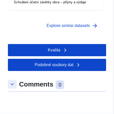
Schválení účetní závěrky obce – příjmy a výdaje
arrow_forward
Explore similar datasets
Kvalita
Podobné soubory dat
Comments
keyboard_arrow_down
0