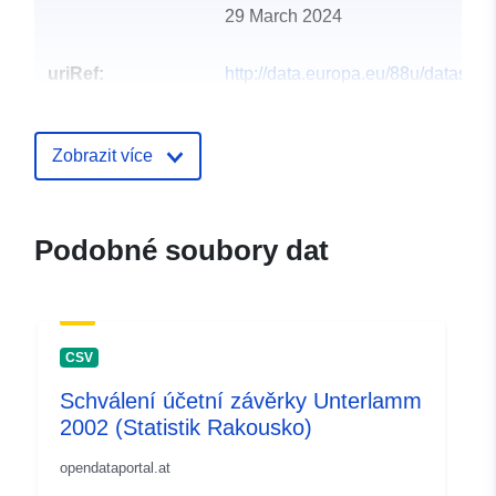
29 March 2024
uriRef:
http://data.europa.eu/88u/dataset
unterlamm-2006-statistik-austria
Zobrazit více
Podobné soubory dat
CSV
Schválení účetní závěrky Unterlamm
2002 (Statistik Rakousko)
opendataportal.at