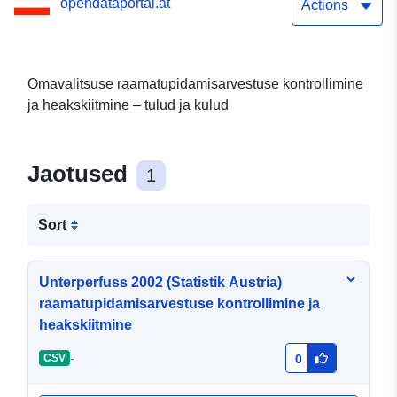
opendataportal.at
heakskiitmine
Actions
Omavalitsuse raamatupidamisarvestuse kontrollimine
ja heakskiitmine – tulud ja kulud
Jaotused
1
Sort
Unterperfuss 2002 (Statistik Austria)
raamatupidamisarvestuse kontrollimine ja
heakskiitmine
-
CSV
0