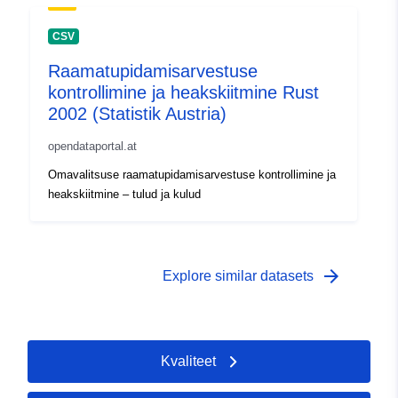
CSV
Raamatupidamisarvestuse
kontrollimine ja heakskiitmine Rust
2002 (Statistik Austria)
opendataportal.at
Omavalitsuse raamatupidamisarvestuse kontrollimine ja
heakskiitmine – tulud ja kulud
arrow_forward
Explore similar datasets
Kvaliteet