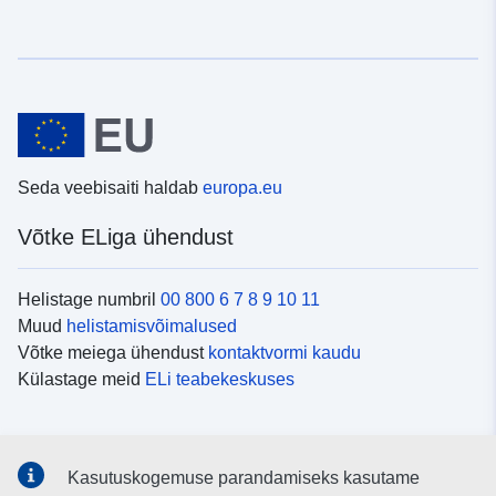
Seda veebisaiti haldab
europa.eu
Võtke ELiga ühendust
Helistage numbril
00 800 6 7 8 9 10 11
Muud
helistamisvõimalused
Võtke meiega ühendust
kontaktvormi kaudu
Külastage meid
ELi teabekeskuses
Sotsiaalmeedia
Kasutuskogemuse parandamiseks kasutame