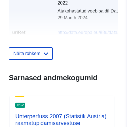
2022
Ajakohastatud veebisaidil Data.eu
29 March 2024
uriRef:
http://data.europa.eu/88u/dataset
unterperfuss-2002-statistik-austria
Näita rohkem
Sarnased andmekogumid
CSV
Unterperfuss 2007 (Statistik Austria)
raamatupidamisarvestuse