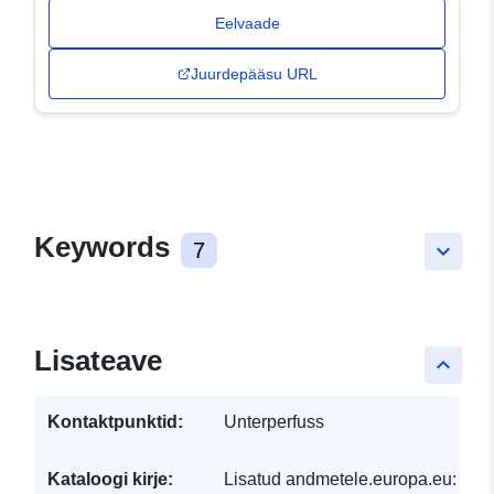
Eelvaade
Juurdepääsu URL
Keywords
7
keyboard_arrow_down
Lisateave
keyboard_arrow_up
Kontaktpunktid:
Unterperfuss
Kataloogi kirje:
Lisatud andmetele.europa.eu:
30 