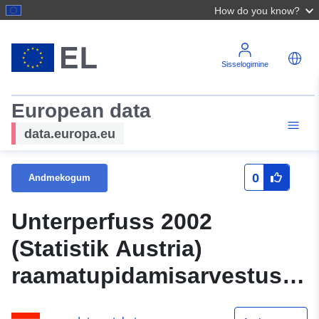
How do you know?
Sisselogimine
European data
data.europa.eu
0
Andmekogum
Unterperfuss 2002
(Statistik Austria)
raamatupidamisarvestuse
kontrollimine ja