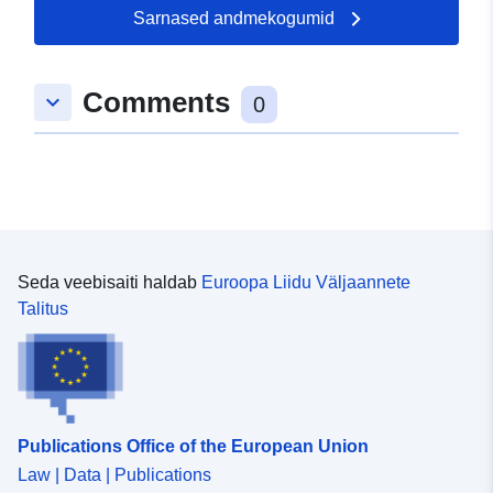
Sarnased andmekogumid
Comments
keyboard_arrow_down
0
Seda veebisaiti haldab
Euroopa Liidu Väljaannete
Talitus
Publications Office of the European Union
Law | Data | Publications