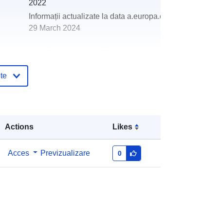
2022
Informații actualizate la data a.europa.eu:
29 March 2024
http://data.europa.eu/88u/dataset/oh
_rechnungsabschluss-unterperfuss-
te
2002-statistik-austria
Actions
Likes
Acces
Previzualizare
0