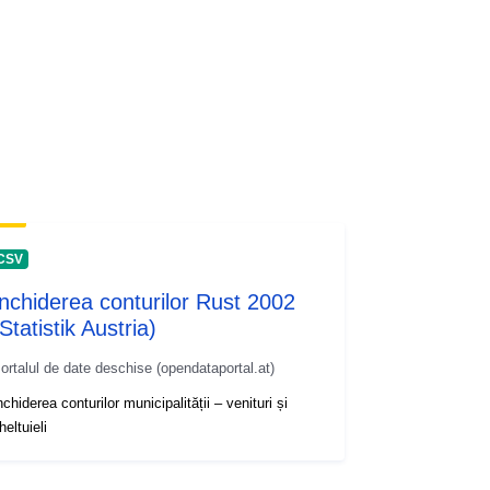
CSV
Închiderea conturilor Rust 2002
Statistik Austria)
ortalul de date deschise (opendataportal.at)
nchiderea conturilor municipalității – venituri și
heltuieli