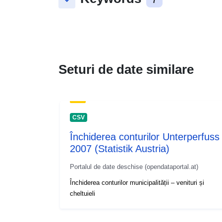
keyboard_arrow_down
Seturi de date similare
CSV
Închiderea conturilor Unterperfuss
2007 (Statistik Austria)
Portalul de date deschise (opendataportal.at)
Închiderea conturilor municipalității – venituri și
cheltuieli