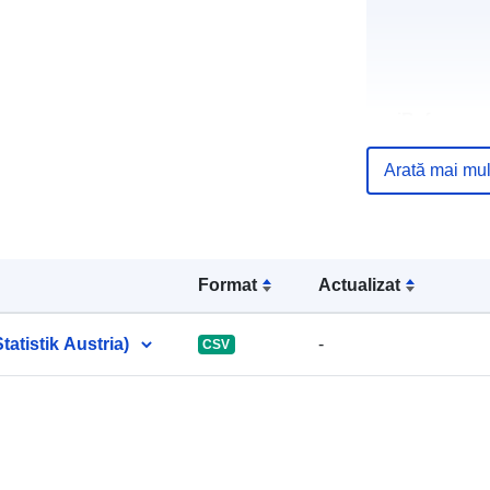
uriRef:
Arată mai mul
Format
Actualizat
atistik Austria)
-
CSV