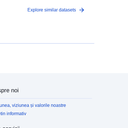
arrow_forward
Explore similar datasets
pre noi
unea, viziunea și valorile noastre
tin informativ