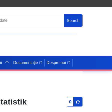
Search
ii
Documentație
Despre noi
tatistik
0