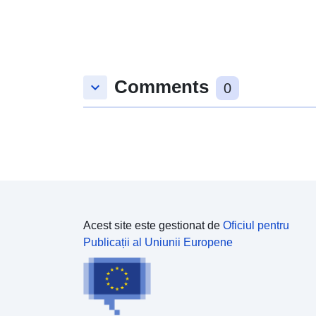
Comments
keyboard_arrow_down
0
Acest site este gestionat de
Oficiul pentru
Publicații al Uniunii Europene