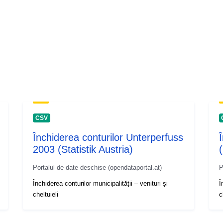
CSV
Închiderea conturilor Unterperfuss
2003 (Statistik Austria)
(
Portalul de date deschise (opendataportal.at)
P
Închiderea conturilor municipalității – venituri și
Î
cheltuieli
c