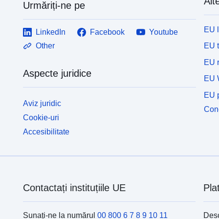
Alte
Urmăriți-ne pe
EU 
LinkedIn
Facebook
Youtube
EU 
Other
EU r
Aspecte juridice
EU 
EU p
Aviz juridic
Cone
Cookie-uri
Accesibilitate
Contactați instituțiile UE
Pla
Sunați-ne la numărul
00 800 6 7 8 9 10 11
Desc