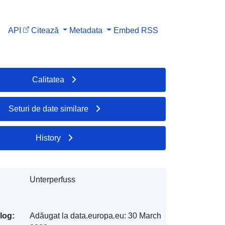
API
Citează
Metadata
Embed
RSS
Calitatea
Seturi de date similare
History
Unterperfuss
log:
Adăugat la data.europa.eu:
30 March