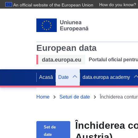
How do you know?
An official website of the European Union
European data
data.europa.eu
Portalul oficial pent
Acasă
Date
data.europa academy
Home
Seturi de date
Închiderea conturi
Închiderea co
Set de
Austria)
date