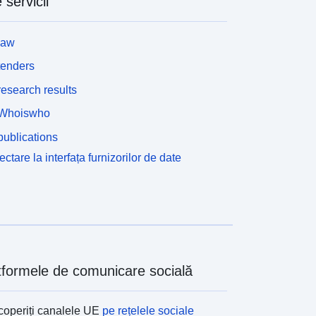
 servicii
law
tenders
esearch results
Whoiswho
ublications
ctare la interfața furnizorilor de date
tformele de comunicare socială
operiți canalele UE
pe rețelele sociale