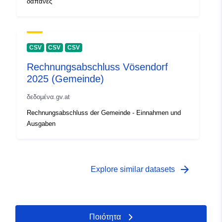
δαπάνες
CSV
CSV
CSV
Rechnungsabschluss Vösendorf
2025 (Gemeinde)
δεδομένα.gv.at
Rechnungsabschluss der Gemeinde - Einnahmen und
Ausgaben
arrow_forward
Explore similar datasets
Ποιότητα