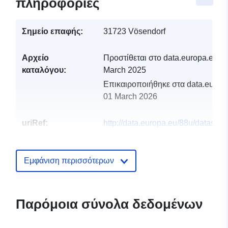
πληροφορίες
Σημείο επαφής:
31723 Vösendorf
Αρχείο
Προστίθεται στο data.europa.eu:
3
καταλόγου:
March 2025
Επικαιροποιήθηκε στα data.europa
01 March 2026
uriRef:
http://data.europa.eu/88u/dataset
vosendorf-2023-gemeinde
Εμφάνιση περισσότερων
Παρόμοια σύνολα δεδομένων