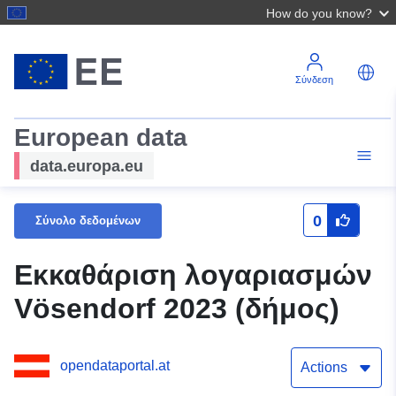
How do you know?
Σύνδεση
European data
data.europa.eu
0
Σύνολο δεδομένων
Εκκαθάριση λογαριασμών
Vösendorf 2023 (δήμος)
opendataportal.at
Actions