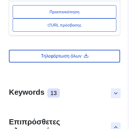
Προεπισκόπηση
URL πρόσβασης
Τηλεφόρτωση όλων
Keywords
13
keyboard_arrow_down
Επιπρόσθετες
keyboard_arrow_up