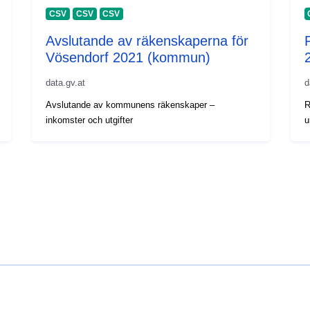
CSV
CSV
CSV
Avslutande av räkenskaperna för
Vösendorf 2021 (kommun)
data.gv.at
d
Avslutande av kommunens räkenskaper –
R
inkomster och utgifter
u