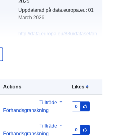
2025
Uppdaterad på data.europa.eu:
01
March 2026
http://data.europa.eu/88u/dataset/oh
_rechnungsabschluss-vosendorf-
2023-gemeinde
Actions
Likes
Tillträde
0
Förhandsgranskning
Tillträde
0
Förhandsgranskning