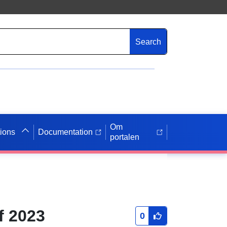
Search
Om
tions
Documentation
portalen
f 2023
0