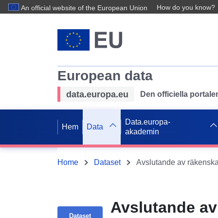
How do you know?
An official website of the European Union
European data
data.europa.eu
Den officiella portal
Data.europa-
Hem
Data
akademin
Home
Dataset
Avslutande av räkensk
Avslutande av
Dataset