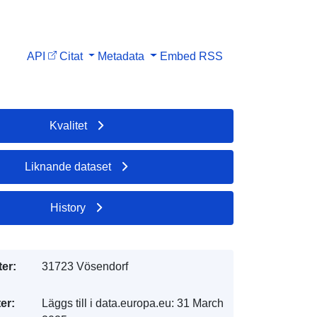
API
Citat
Metadata
Embed
RSS
Kvalitet
Liknande dataset
History
er:
31723 Vösendorf
er:
Läggs till i data.europa.eu:
31 March