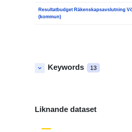
Resultatbudget Räkenskapsavslutning V
(kommun)
Keywords
keyboard_arrow_down
13
Liknande dataset