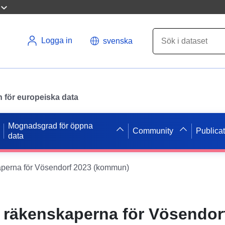
Logga in
svenska
en för europeiska data
Mognadsgrad för öppna
Community
Publica
data
aperna för Vösendorf 2023 (kommun)
 räkenskaperna för Vösendor