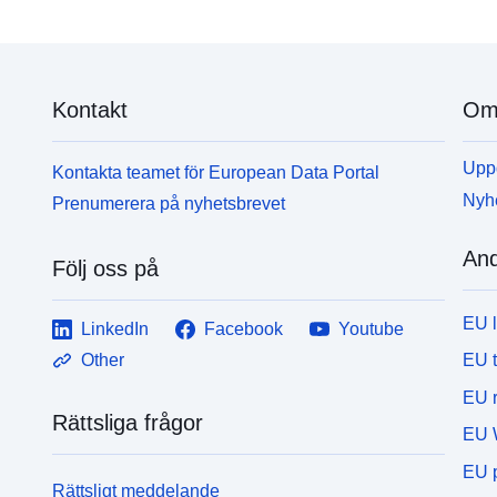
Kontakt
Om 
Uppd
Kontakta teamet för European Data Portal
Nyh
Prenumerera på nyhetsbrevet
And
Följ oss på
EU 
LinkedIn
Facebook
Youtube
EU 
Other
EU r
Rättsliga frågor
EU 
EU p
Rättsligt meddelande