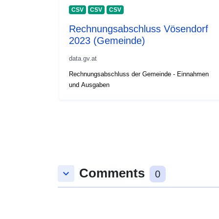
CSV
CSV
CSV
Rechnungsabschluss Vösendorf
2023 (Gemeinde)
data.gv.at
Rechnungsabschluss der Gemeinde - Einnahmen
und Ausgaben
Comments
keyboard_arrow_down
0