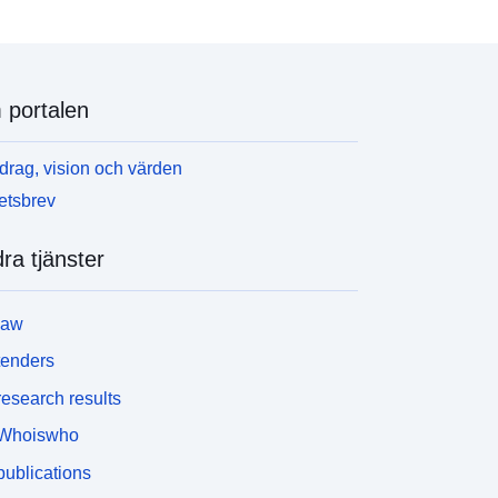
portalen
rag, vision och värden
etsbrev
ra tjänster
law
tenders
esearch results
Whoiswho
ublications