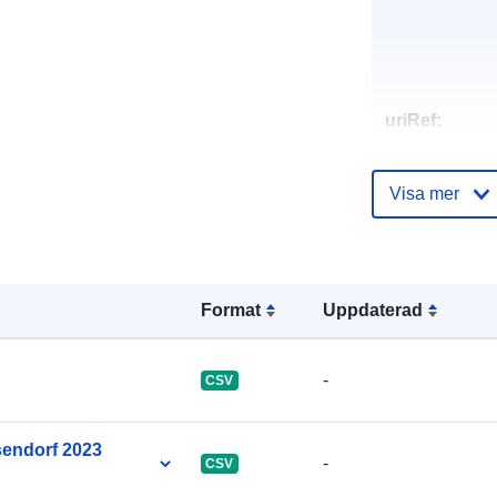
uriRef:
Visa mer
Format
Uppdaterad
-
CSV
endorf 2023
-
CSV