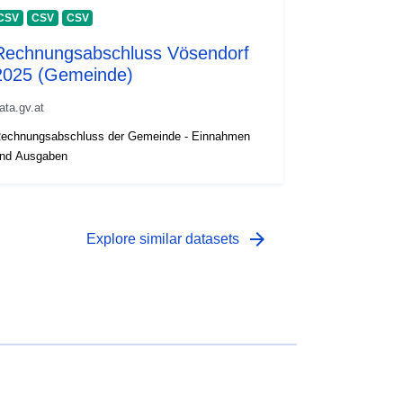
CSV
CSV
CSV
Rechnungsabschluss Vösendorf
2025 (Gemeinde)
ata.gv.at
echnungsabschluss der Gemeinde - Einnahmen
nd Ausgaben
arrow_forward
Explore similar datasets