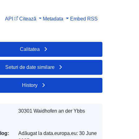
API
Citează
Metadata
Embed
RSS
Calitatea
Seturi de date similare
History
30301 Waidhofen an der Ybbs
log:
Adăugat la data.europa.eu:
30 June