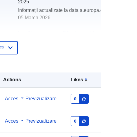
2025
Informații actualizate la data a.europa.eu:
05 March 2026
http://data.europa.eu/88u/dataset/oh
_rechnungsabschluss-waidhofen-
te
an-der-ybbs-2024-gemeinde
Actions
Likes
Acces
Previzualizare
0
Acces
Previzualizare
0