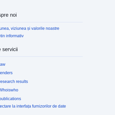
pre noi
unea, viziunea și valorile noastre
tin informativ
 servicii
law
tenders
esearch results
Whoiswho
ublications
ctare la interfața furnizorilor de date