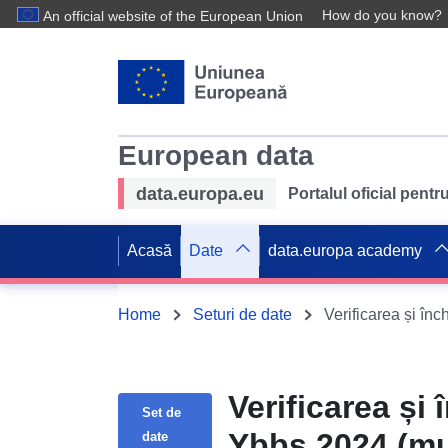
How do you know?
An official website of the European Union
European data
data.europa.eu
Portalul oficial pent
Acasă
Date
data.europa academy
Home
Seturi de date
Verificarea și
Set de
Ybbs 2024 (mun
date