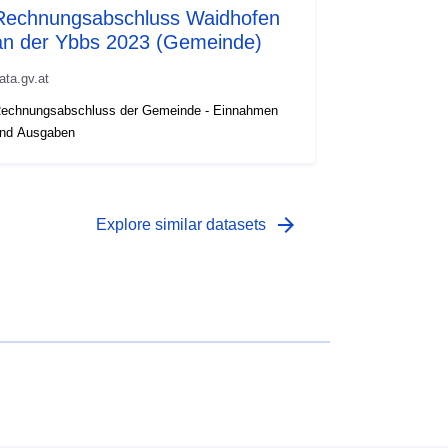
Rechnungsabschluss Waidhofen
an der Ybbs 2023 (Gemeinde)
ata.gv.at
echnungsabschluss der Gemeinde - Einnahmen
nd Ausgaben
arrow_forward
Explore similar datasets