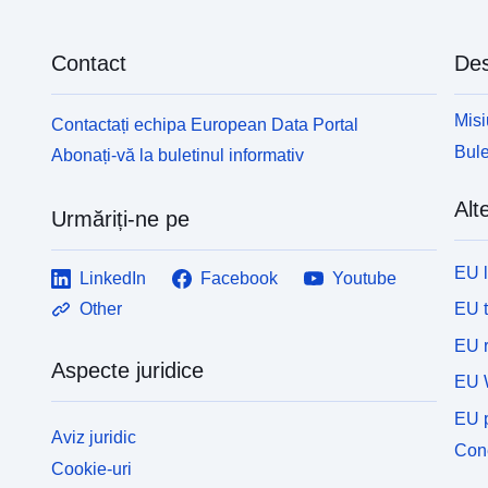
Contact
Des
Misi
Contactați echipa European Data Portal
Bule
Abonați-vă la buletinul informativ
Alte
Urmăriți-ne pe
EU 
LinkedIn
Facebook
Youtube
EU 
Other
EU r
Aspecte juridice
EU 
EU p
Aviz juridic
Cone
Cookie-uri