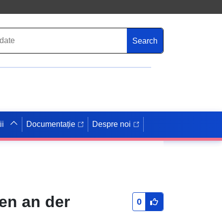
Search
ii
Documentație
Despre noi
fen an der
0