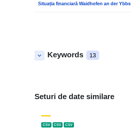
Situația financiară Waidhofen an der Ybbs
Keywords
keyboard_arrow_down
13
Seturi de date similare
CSV
CSV
CSV