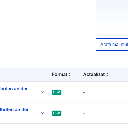
uriRef:
Arată mai mul
Format
Actualizat
dhofen an der
-
CSV
dhofen an der
-
CSV