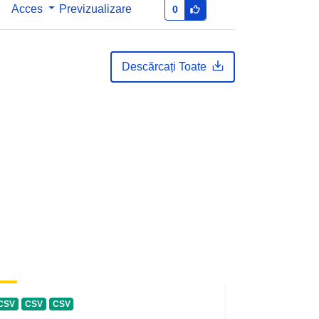
Acces
Previzualizare
0
Descărcați Toate
CSV
CSV
CSV