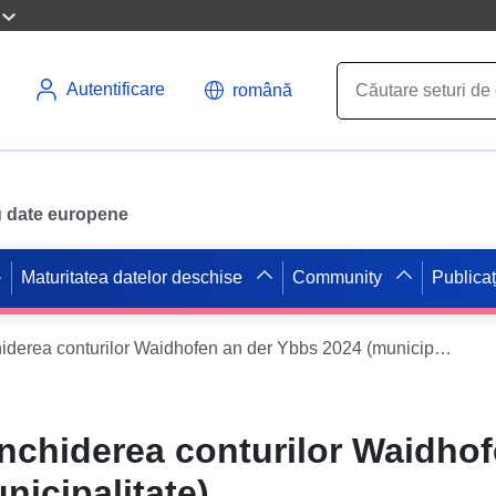
Autentificare
română
ru date europene
Maturitatea datelor deschise
Community
Publicaț
Verificarea și închiderea conturilor Waidhofen an der Ybbs 2024 (municipalitate)
 închiderea conturilor Waidho
icipalitate)