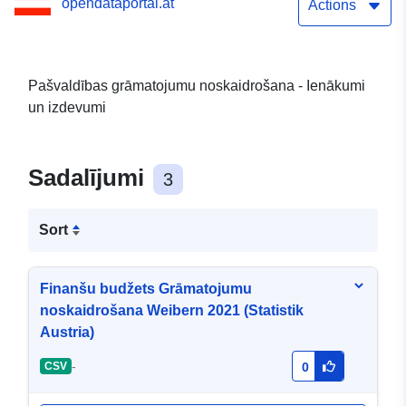
opendataportal.at
Actions
Pašvaldības grāmatojumu noskaidrošana - Ienākumi
un izdevumi
Sadalījumi
3
Sort
Finanšu budžets Grāmatojumu
noskaidrošana Weibern 2021 (Statistik
Austria)
-
CSV
0