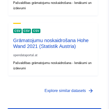
Pašvaldības grāmatojumu noskaidrošana - Ienākumi un
izdevumi
CSV
CSV
CSV
Grāmatojumu noskaidrošana Hohe
Wand 2021 (Statistik Austria)
opendataportal.at
Pašvaldības grāmatojumu noskaidrošana - Ienākumi un
izdevumi
arrow_forward
Explore similar datasets