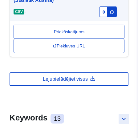
(Statistik Austria)
-
CSV
0
Priekšskatījums
Piekļuves URL
Lejupielādējiet visus
Keywords
13
keyboard_arrow_down