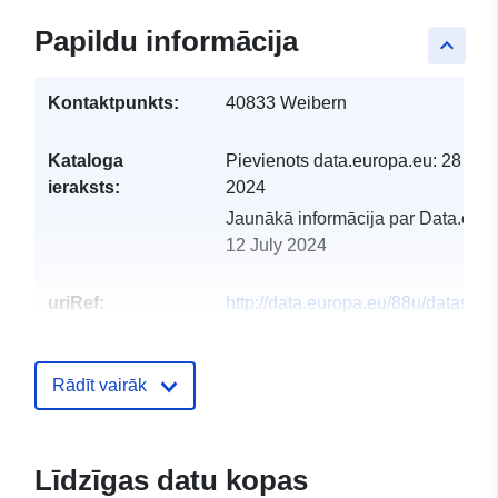
Papildu informācija
keyboard_arrow_up
Kontaktpunkts:
40833 Weibern
Kataloga
Pievienots data.europa.eu:
28 Feb
ieraksts:
2024
Jaunākā informācija par Data.euro
12 July 2024
uriRef:
http://data.europa.eu/88u/dataset
weibern-2021-statistik-austria
Rādīt vairāk
Līdzīgas datu kopas