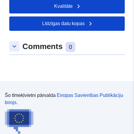
Kvalitāte
Līdzīgas datu kopas
Comments
keyboard_arrow_down
0
Šo tīmekļvietni pārvalda
Eiropas Savienības Publikāciju
birojs.