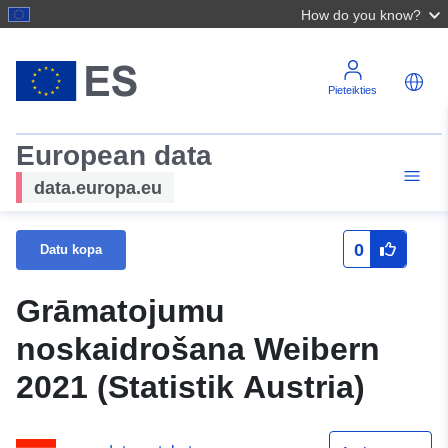
How do you know?
Pieteikties
European data
data.europa.eu
0
Datu kopa
Grāmatojumu
noskaidrošana Weibern
2021 (Statistik Austria)