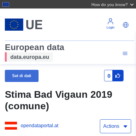
How do you know?
Login
European data
data.europa.eu
0
Set di dati
Stima Bad Vigaun 2019
(comune)
opendataportal.at
Actions