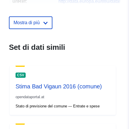
uriRef:
http://data.europa.eu/88u/dataset
bad-vigaun-2019-gemeinde
Mostra di più
Set di dati simili
CSV
Stima Bad Vigaun 2016 (comune)
opendataportal.at
Stato di previsione del comune — Entrate e spese