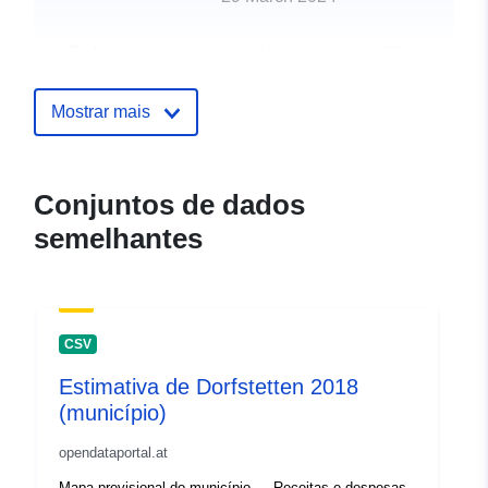
uriRef:
http://data.europa.eu/88u/dataset
dorfstetten-2016
Mostrar mais
Conjuntos de dados
semelhantes
CSV
Estimativa de Dorfstetten 2018
(município)
opendataportal.at
Mapa previsional do município — Receitas e despesas