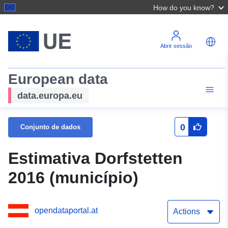
How do you know?
Abrir sessão
European data
data.europa.eu
0
Conjunto de dados
Estimativa Dorfstetten
2016 (município)
opendataportal.at
Actions