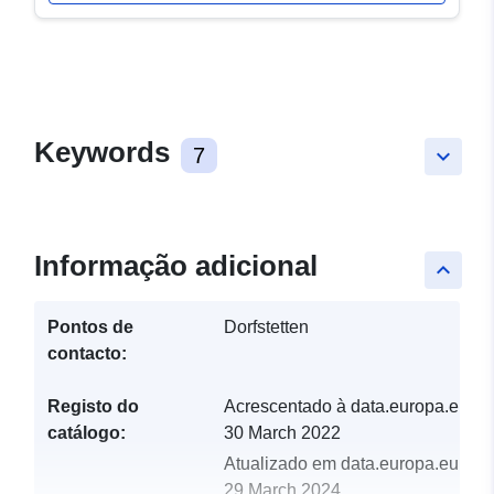
Keywords
7
keyboard_arrow_down
Informação adicional
keyboard_arrow_up
Pontos de
Dorfstetten
contacto:
Registo do
Acrescentado à data.europa.eu:
catálogo:
30 March 2022
Atualizado em data.europa.eu:
29 March 2024