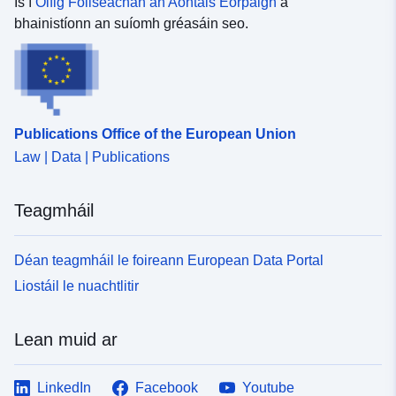
Is í
Oifig Foilseachán an Aontais Eorpaigh
a
bhainistíonn an suíomh gréasáin seo.
Publications Office of the European Union
Law | Data | Publications
Teagmháil
Déan teagmháil le foireann European Data Portal
Liostáil le nuachtlitir
Lean muid ar
LinkedIn
Facebook
Youtube