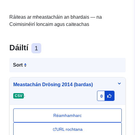
Ráiteas ar mheastacháin an bhardais — na
Coimisinéirí Ioncaim agus caiteachas
Dáiltí
1
Sort
Meastachán Drösing 2014 (bardas)
-
CSV
0
Réamhamharc
URL rochtana