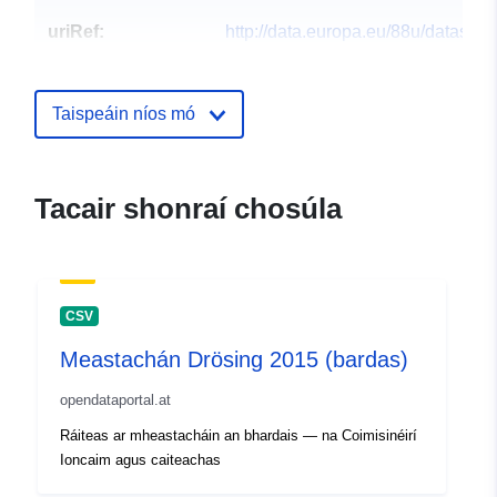
uriRef:
http://data.europa.eu/88u/dataset
drosing-2014
Taispeáin níos mó
Tacair shonraí chosúla
CSV
Meastachán Drösing 2015 (bardas)
opendataportal.at
Ráiteas ar mheastacháin an bhardais — na Coimisinéirí
Ioncaim agus caiteachas