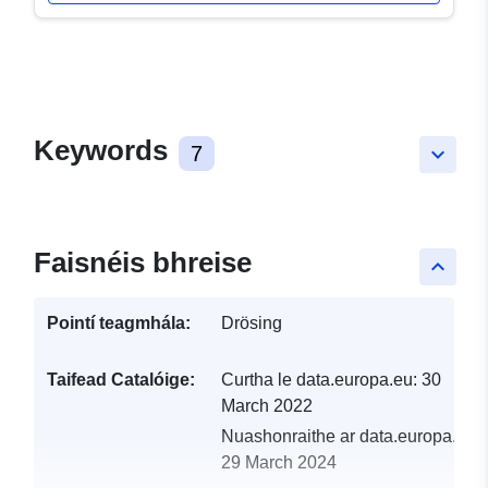
Keywords
7
keyboard_arrow_down
Faisnéis bhreise
keyboard_arrow_up
Pointí teagmhála:
Drösing
Taifead Catalóige:
Curtha le data.europa.eu:
30
March 2022
Nuashonraithe ar data.europa.eu:
29 March 2024