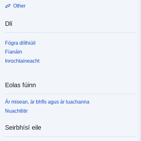
Other
Dlí
Fógra dlíthiúil
Fianáin
Inrochtaineacht
Eolas fúinn
Ár misean, ár bhfís agus ár luachanna
Nuachtlitir
Seirbhísí eile