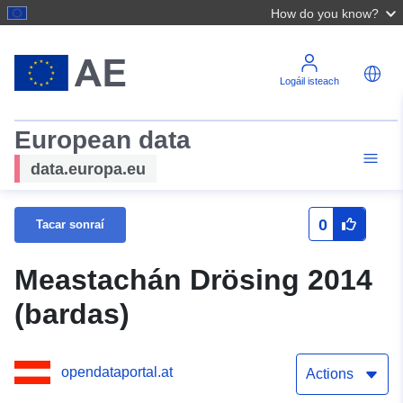
How do you know?
Logáil isteach
European data
data.europa.eu
0
Tacar sonraí
Meastachán Drösing 2014
(bardas)
opendataportal.at
Actions