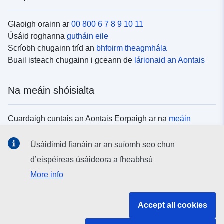
Glaoigh orainn ar
00 800 6 7 8 9 10 11
Úsáid roghanna
gutháin eile
Scríobh chugainn tríd an
bhfoirm theagmhála
Buail isteach chugainn i gceann de
lárionaid an Aontais
Na meáin shóisialta
Cuardaigh cuntais an Aontais Eorpaigh ar na
meáin
shóisialta
Úsáidimid fianáin ar an suíomh seo chun
d’eispéireas úsáideora a fheabhsú
Institiúidí agus comhlachtaí an Aontais
More info
Eorpaigh
Accept all cookies
Cuardaigh na hinstitiúidí agus na comhlachtaí uile de