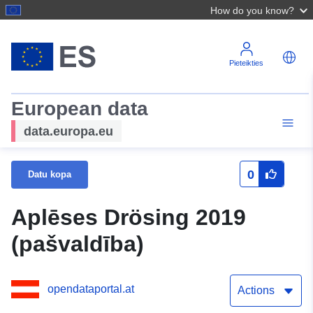
How do you know?
Pieteikties
European data
data.europa.eu
0
Datu kopa
Aplēses Drösing 2019
(pašvaldība)
opendataportal.at
Actions