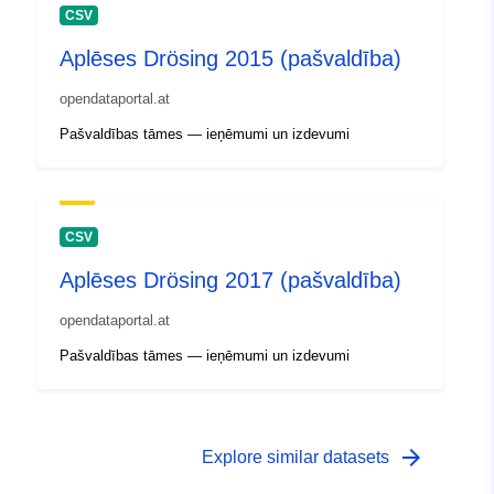
CSV
Aplēses Drösing 2015 (pašvaldība)
opendataportal.at
Pašvaldības tāmes — ieņēmumi un izdevumi
CSV
Aplēses Drösing 2017 (pašvaldība)
opendataportal.at
Pašvaldības tāmes — ieņēmumi un izdevumi
arrow_forward
Explore similar datasets