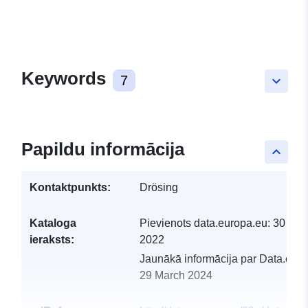
Keywords
7
keyboard_arrow_down
Papildu informācija
keyboard_arrow_up
Kontaktpunkts:
Drösing
Kataloga
Pievienots data.europa.eu:
30 Mar
ieraksts:
2022
Jaunākā informācija par Data.euro
29 March 2024