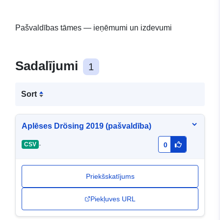
Pašvaldības tāmes — ieņēmumi un izdevumi
Sadalījumi
1
Sort
Aplēses Drösing 2019 (pašvaldība)
-
CSV
0
Priekšskatījums
Piekļuves URL