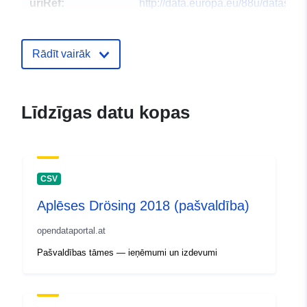
uriRef:
http://data.europa.eu/88u/dataset
drosing-2019-gemeinde
Rādīt vairāk
Līdzīgas datu kopas
CSV
Aplēses Drösing 2018 (pašvaldība)
opendataportal.at
Pašvaldības tāmes — ieņēmumi un izdevumi