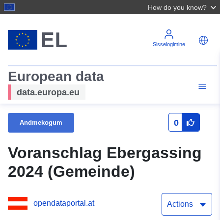
How do you know?
Sisselogimine
European data
data.europa.eu
0
Andmekogum
Voranschlag Ebergassing
2024 (Gemeinde)
opendataportal.at
Actions