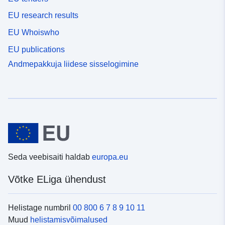
EU research results
EU Whoiswho
EU publications
Andmepakkuja liidese sisselogimine
Seda veebisaiti haldab
europa.eu
Võtke ELiga ühendust
Helistage numbril
00 800 6 7 8 9 10 11
Muud
helistamisvõimalused