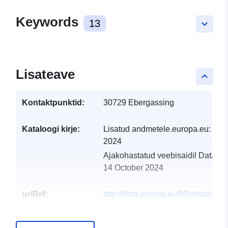
Keywords
13
keyboard_arrow_down
Lisateave
keyboard_arrow_up
Kontaktpunktid:
30729 Ebergassing
Kataloogi kirje:
Lisatud andmetele.europa.eu:
14 
2024
Ajakohastatud veebisaidil Data.eu
14 October 2024
uriRef:
http://data.europa.eu/88u/dataset
ebergassing-2024-gemeinde