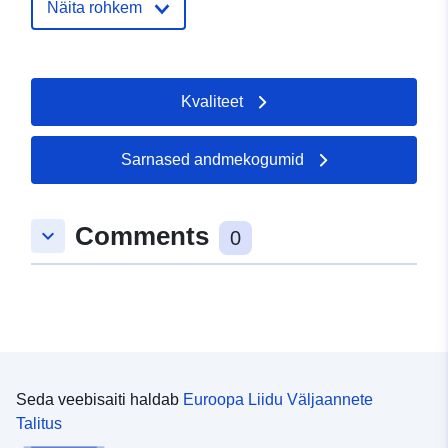
Näita rohkem
Kvaliteet
Sarnased andmekogumid
Comments
keyboard_arrow_down
0
Seda veebisaiti haldab
Euroopa Liidu Väljaannete
Talitus