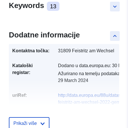
Keywords
13
keyboard_arrow_down
Dodatne informacije
keyboard_arrow_up
Kontaktna točka:
31809 Feistritz am Wechsel
Kataloški
Dodano u data.europa.eu:
30 Mar
registar:
Ažurirano na temelju podataka.eu
29 March 2024
uriRef:
http://data.europa.eu/88u/dataset
feistritz-am-wechsel-2022-gemein
Prikaži više