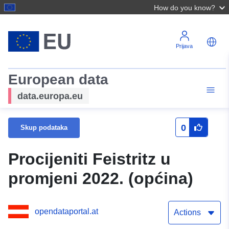
How do you know?
Prijava
European data
data.europa.eu
0
Skup podataka
Procijeniti Feistritz u
promjeni 2022. (općina)
opendataportal.at
Actions