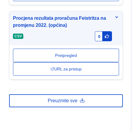
Procjena rezultata proračuna Feistritza na
promjenu 2022. (općina)
-
CSV
0
Pretpregled
URL za pristup
Preuzmite sve