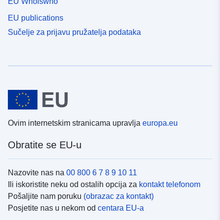
EU Whoiswho
EU publications
Sučelje za prijavu pružatelja podataka
Ovim internetskim stranicama upravlja
europa.eu
Obratite se EU-u
Nazovite nas na
00 800 6 7 8 9 10 11
Ili iskoristite neku od ostalih opcija za
kontakt telefonom
Pošaljite nam poruku
(obrazac za kontakt)
Posjetite nas u nekom od
centara EU-a