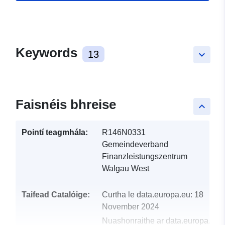
Keywords
13
keyboard_arrow_down
Faisnéis bhreise
keyboard_arrow_up
Pointí teagmhála:
R146N0331
Gemeindeverband
Finanzleistungszentrum
Walgau West
Taifead Catalóige:
Curtha le data.europa.eu:
18
November 2024
Nuashonraithe ar data.europa.eu: