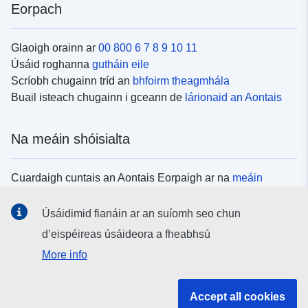
Eorpach
Glaoigh orainn ar
00 800 6 7 8 9 10 11
Úsáid roghanna
gutháin eile
Scríobh chugainn tríd an
bhfoirm theagmhála
Buail isteach chugainn i gceann de
lárionaid an Aontais
Na meáin shóisialta
Cuardaigh cuntais an Aontais Eorpaigh ar na
meáin
shóisialta
Úsáidimid fianáin ar an suíomh seo chun
d’eispéireas úsáideora a fheabhsú
Institiúidí agus comhlachtaí an Aontais
More info
Eorpaigh
Accept all cookies
Cuardaigh na hinstitiúidí agus na comhlachtaí uile de