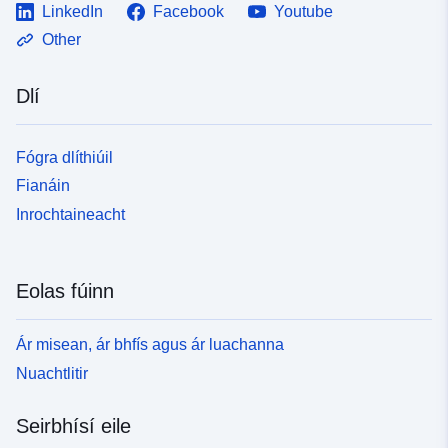
LinkedIn
Facebook
Youtube
Other
Dlí
Fógra dlíthiúil
Fianáin
Inrochtaineacht
Eolas fúinn
Ár misean, ár bhfís agus ár luachanna
Nuachtlitir
Seirbhísí eile