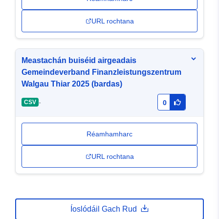
URL rochtana
Meastachán buiséid airgeadais
Gemeindeverband Finanzleistungszentrum
Walgau Thiar 2025 (bardas)
-
CSV
0
Réamhamharc
URL rochtana
Íoslódáil Gach Rud