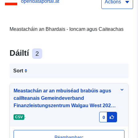
opendataportal.at
(bardas)
Actions
Meastacháin an Bhardais - Ioncam agus Caiteachas
Dáiltí
2
Sort
Meastachán ar an mbuiséad brabúis agus
caillteanais Gemeindeverband
Finanzleistungszentrum Walgau West 2025
(bardas)
-
CSV
0
Réamhamharc