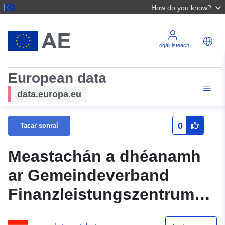
How do you know?
Logáil isteach
European data
data.europa.eu
0
Tacar sonraí
Meastachán a dhéanamh
ar Gemeindeverband
Finanzleistungszentrum
Walgau Thiar 2025