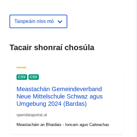
25 November 2024
uriRef:
http://data.europa.eu/88u/dataset
Taispeáin níos mó
gemeindeverband-finanzleistungs
walgau-west-2025-gemeinde
Tacair shonraí chosúla
CSV
CSV
Meastachán Gemeindeverband
Neue Mittelschule Schwaz agus
Umgebung 2024 (Bardas)
opendataportal.at
Meastacháin an Bhardais - Ioncam agus Caiteachas