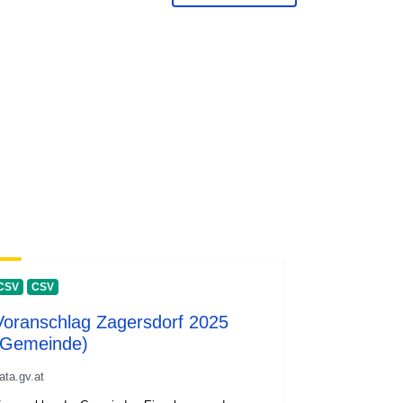
CSV
CSV
Voranschlag Zagersdorf 2025
(Gemeinde)
ata.gv.at