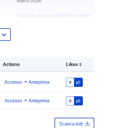
March 2026
http://data.europa.eu/88u/dataset/oh
_voranschlag-grossengersdorf-
2025-gemeinde
Actions
Likes
Accesso
Anteprima
0
Accesso
Anteprima
0
Scarica tutti