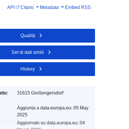
API
Citarsi
Metadata
Embed
RSS
Qualità
Set di dati simili
History
tto:
31615 Großengersdorf
Aggiunta a data.europa.eu:
05 May
2025
Aggiornato su data.europa.eu:
04