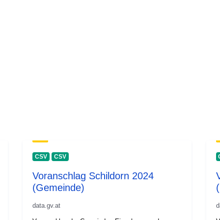
CSV
CSV
Voranschlag Schildorn 2024
(Gemeinde)
data.gv.at
d