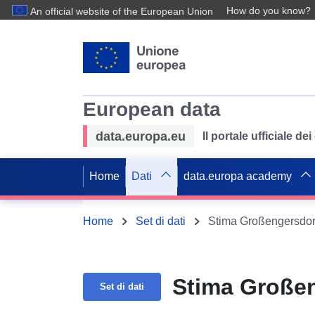
How do you know?
An official website of the European Union
European data
data.europa.eu
Il portale ufficiale de
Home
Dati
data.europa academy
Home
Set di dati
Stima Großengersdor
Stima Große
Set di dati