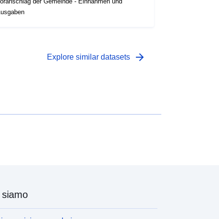
oranschlag der Gemeinde - Einnahmen und
usgaben
arrow_forward
Explore similar datasets
 siamo