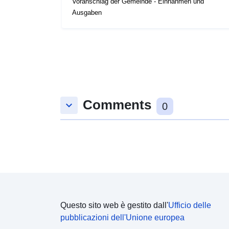
Voranschlag der Gemeinde - Einnahmen und
Ausgaben
Comments
keyboard_arrow_down
0
Questo sito web è gestito dall'
Ufficio delle
pubblicazioni dell'Unione europea