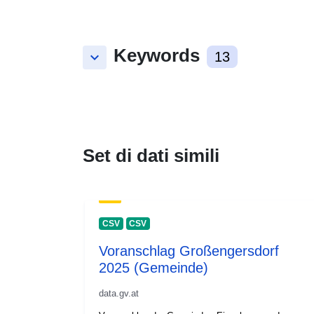
Keywords
keyboard_arrow_down
13
Set di dati simili
CSV
CSV
Voranschlag Großengersdorf
2025 (Gemeinde)
data.gv.at