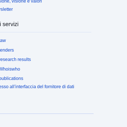
ione, visione e valori
letter
i servizi
law
tenders
esearch results
Whoiswho
ublications
sso all'interfaccia del fornitore di dati