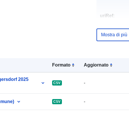
uriRef:
Mostra di più
Formato
Aggiornato
ngersdorf 2025
-
CSV
comune)
-
CSV