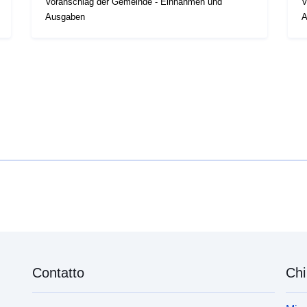
Voranschlag der Gemeinde - Einnahmen und
V
Ausgaben
A
Contatto
Chi