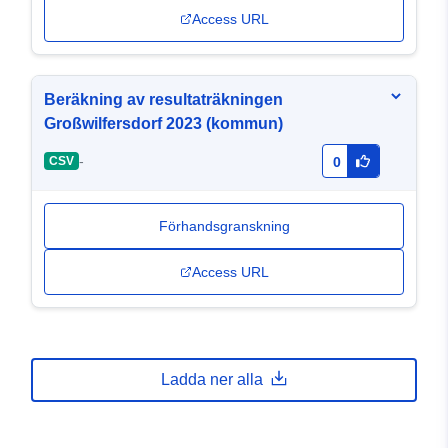
Access URL
Beräkning av resultaträkningen
Großwilfersdorf 2023 (kommun)
-
CSV
0
Förhandsgranskning
Access URL
Ladda ner alla