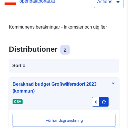
opendataportal.at
Actions
Kommunens beräkningar - Inkomster och utgifter
Distributioner
2
Sort
Beräknad budget Großwilfersdorf 2023
(kommun)
-
CSV
0
Förhandsgranskning