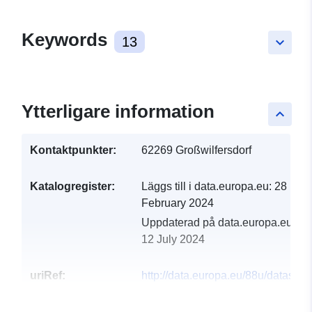
Keywords
13
keyboard_arrow_down
Ytterligare information
keyboard_arrow_up
Kontaktpunkter:
62269 Großwilfersdorf
Katalogregister:
Läggs till i data.europa.eu:
28
February 2024
Uppdaterad på data.europa.eu:
12 July 2024
uriRef:
http://data.europa.eu/88u/dataset
grosswilfersdorf-2023-gemeinde