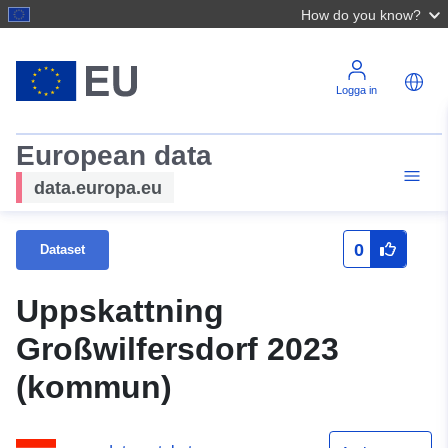
How do you know?
Logga in
European data
data.europa.eu
0
Dataset
Uppskattning
Großwilfersdorf 2023
(kommun)