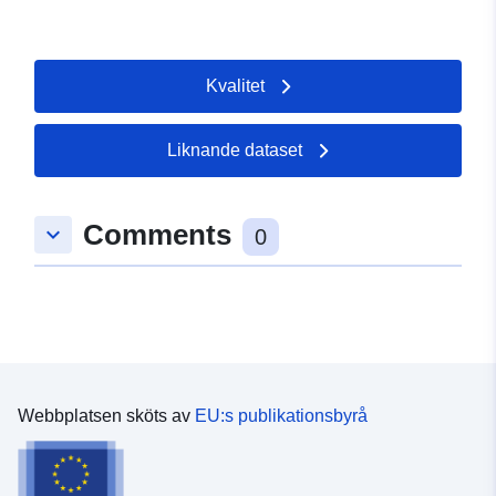
Kvalitet
Liknande dataset
Comments
keyboard_arrow_down
0
Webbplatsen sköts av
EU:s publikationsbyrå