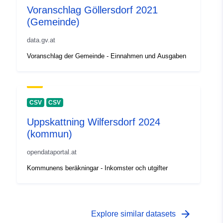
Voranschlag Göllersdorf 2021
(Gemeinde)
data.gv.at
Voranschlag der Gemeinde - Einnahmen und Ausgaben
CSV
CSV
Uppskattning Wilfersdorf 2024
(kommun)
opendataportal.at
Kommunens beräkningar - Inkomster och utgifter
arrow_forward
Explore similar datasets