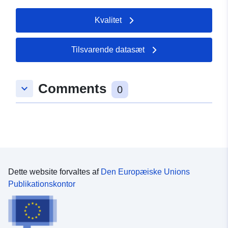
Kvalitet
Tilsvarende datasæt
Comments
keyboard_arrow_down
0
Dette website forvaltes af
Den Europæiske Unions
Publikationskontor