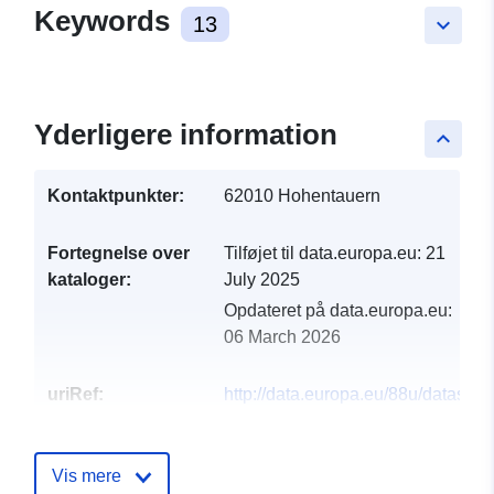
Keywords
13
keyboard_arrow_down
Yderligere information
keyboard_arrow_up
Kontaktpunkter:
62010 Hohentauern
Fortegnelse over
Tilføjet til data.europa.eu:
21
kataloger:
July 2025
Opdateret på data.europa.eu:
06 March 2026
uriRef:
http://data.europa.eu/88u/dataset
hohentauern-2025-gemeinde
Vis mere