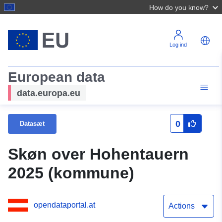
How do you know?
Log ind
European data
data.europa.eu
0
Datasæt
Skøn over Hohentauern
2025 (kommune)
opendataportal.at
Actions