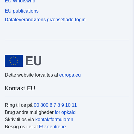
EU Whoiswho
EU publications
Dataleverandørens grænseflade-login
Dette website forvaltes af
europa.eu
Kontakt EU
Ring til os på
00 800 6 7 8 9 10 11
Brug andre muligheder
for opkald
Skriv til os via
kontaktformularen
Besøg os i et af
EU-centrene