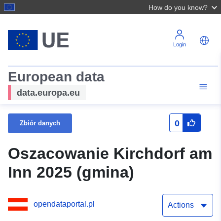
How do you know?
Login
European data
data.europa.eu
0
Zbiór danych
Oszacowanie Kirchdorf am
Inn 2025 (gmina)
opendataportal.pl
Actions