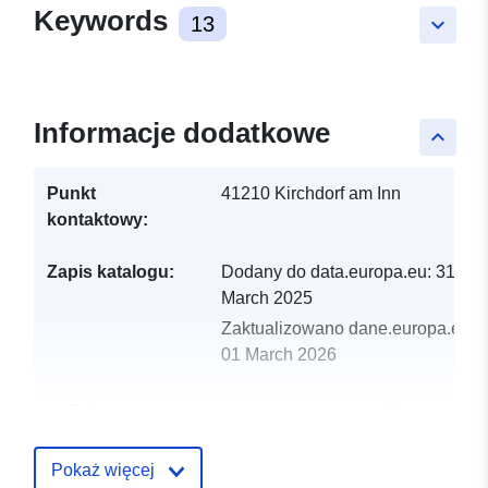
Keywords
13
keyboard_arrow_down
Informacje dodatkowe
keyboard_arrow_up
Punkt
41210 Kirchdorf am Inn
kontaktowy:
Zapis katalogu:
Dodany do data.europa.eu:
31
March 2025
Zaktualizowano dane.europa.eu:
01 March 2026
uriRef:
http://data.europa.eu/88u/dataset
kirchdorf-am-inn-2025-gemeinde
Pokaż więcej