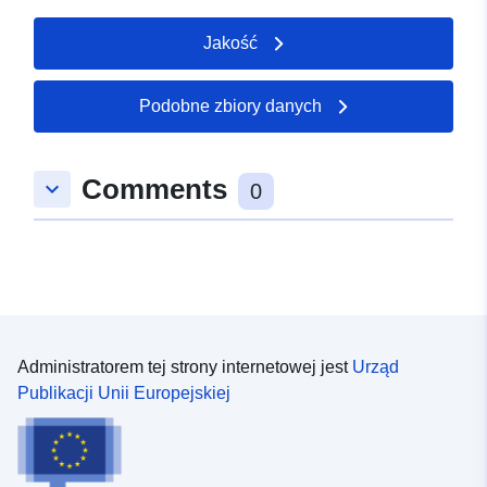
Jakość
Podobne zbiory danych
Comments
keyboard_arrow_down
0
Administratorem tej strony internetowej jest
Urząd
Publikacji Unii Europejskiej