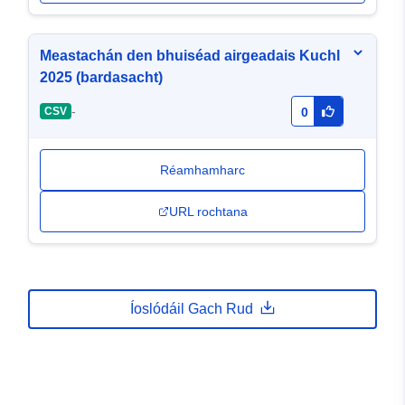
Meastachán den bhuiséad airgeadais Kuchl
2025 (bardasacht)
-
CSV
0
Réamhamharc
URL rochtana
Íoslódáil Gach Rud