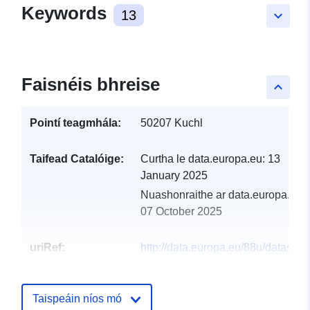
Keywords
13
keyboard_arrow_down
Faisnéis bhreise
keyboard_arrow_up
Pointí teagmhála:
50207 Kuchl
Taifead Catalóige:
Curtha le data.europa.eu:
13
January 2025
Nuashonraithe ar data.europa.eu:
07 October 2025
uriRef:
http://data.europa.eu/88u/dataset
kuchl-2025-gemeinde
Taispeáin níos mó