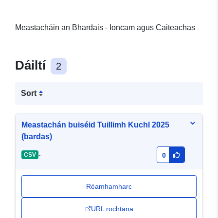
Meastacháin an Bhardais - Ioncam agus Caiteachas
Dáiltí
2
Sort
Meastachán buiséid Tuillimh Kuchl 2025
(bardas)
-
CSV
0
Réamhamharc
URL rochtana