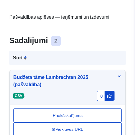
Pašvaldības aplēses — ieņēmumi un izdevumi
Sadalījumi
2
Sort
Budžeta tāme Lambrechten 2025
(pašvaldība)
-
CSV
0
Priekšskatījums
Piekļuves URL