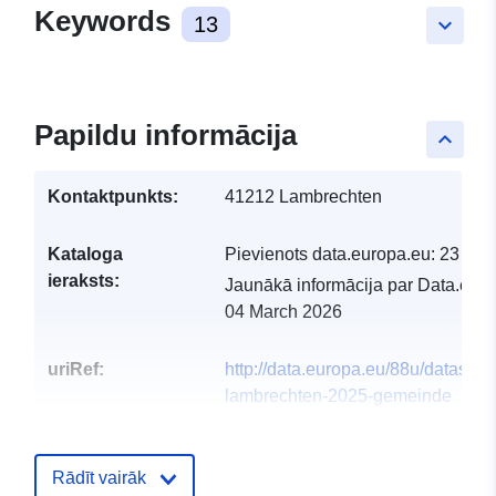
Keywords
13
keyboard_arrow_down
Papildu informācija
keyboard_arrow_up
Kontaktpunkts:
41212 Lambrechten
Kataloga
Pievienots data.europa.eu:
23 May
ieraksts:
Jaunākā informācija par Data.euro
04 March 2026
uriRef:
http://data.europa.eu/88u/dataset
lambrechten-2025-gemeinde
Rādīt vairāk