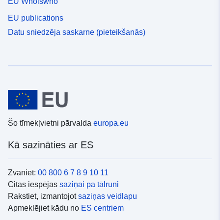
EU Whoiswho
EU publications
Datu sniedzēja saskarne (pieteikšanās)
Šo tīmekļvietni pārvalda
europa.eu
Kā sazināties ar ES
Zvaniet:
00 800 6 7 8 9 10 11
Citas iespējas
saziņai pa tālruni
Rakstiet, izmantojot
saziņas veidlapu
Apmeklējiet kādu no
ES centriem