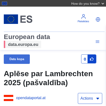
How do you know?
Pieteikties
European data
data.europa.eu
0
Datu kopa
Aplēse par Lambrechten
2025 (pašvaldība)
opendataportal.at
Actions