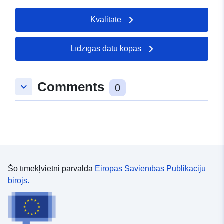
Kvalitāte
Līdzīgas datu kopas
Comments
keyboard_arrow_down
0
Šo tīmekļvietni pārvalda
Eiropas Savienības Publikāciju
birojs.