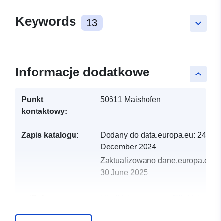
Keywords
13
keyboard_arrow_down
Informacje dodatkowe
keyboard_arrow_up
Punkt
50611 Maishofen
kontaktowy:
Zapis katalogu:
Dodany do data.europa.eu:
24
December 2024
Zaktualizowano dane.europa.eu:
30 June 2025
uriRef:
http://data.europa.eu/88u/dataset
maishofen-2025-gemeinde