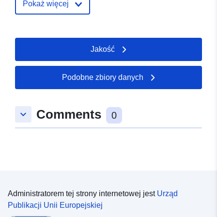
Pokaż więcej
Jakość
Podobne zbiory danych
Comments
keyboard_arrow_down
0
Administratorem tej strony internetowej jest
Urząd
Publikacji Unii Europejskiej