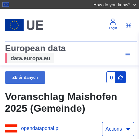
How do you know?
Login
European data
data.europa.eu
0
Zbiór danych
Voranschlag Maishofen
2025 (Gemeinde)
opendataportal.pl
Actions