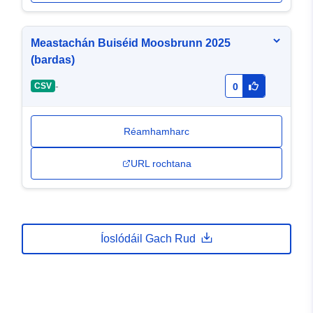
Meastachán Buiséid Moosbrunn 2025
(bardas)
-
CSV
0
Réamhamharc
URL rochtana
Íoslódáil Gach Rud