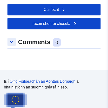
Cáilíocht
Tacair shonraí chosúla
Comments
keyboard_arrow_down
0
Is í
Oifig Foilseachán an Aontais Eorpaigh
a
bhainistíonn an suíomh gréasáin seo.