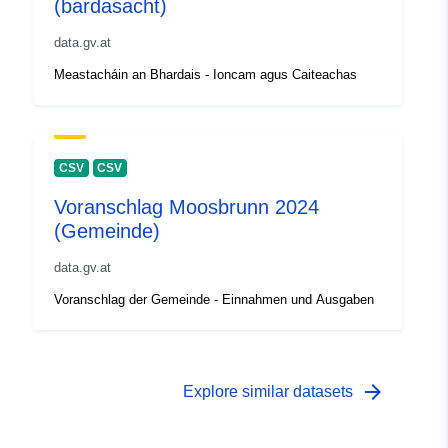
(bardasacht)
data.gv.at
Meastacháin an Bhardais - Ioncam agus Caiteachas
CSV
CSV
Voranschlag Moosbrunn 2024
(Gemeinde)
data.gv.at
Voranschlag der Gemeinde - Einnahmen und Ausgaben
arrow_forward
Explore similar datasets