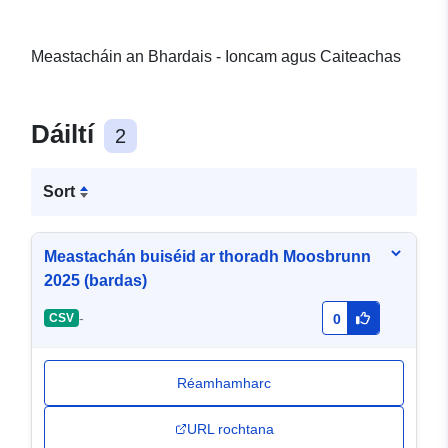
Meastacháin an Bhardais - Ioncam agus Caiteachas
Dáiltí
2
Sort
Meastachán buiséid ar thoradh Moosbrunn
2025 (bardas)
-
CSV
0
Réamhamharc
URL rochtana