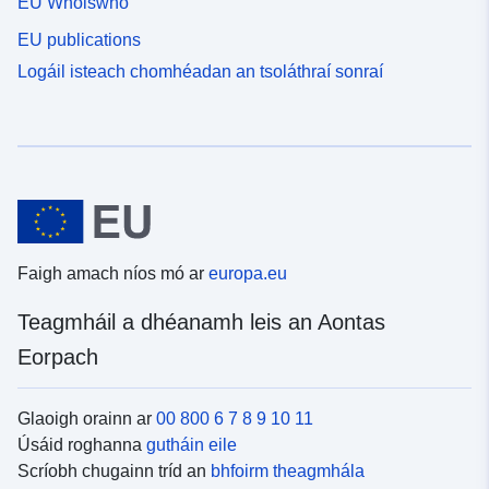
EU Whoiswho
EU publications
Logáil isteach chomhéadan an tsoláthraí sonraí
Faigh amach níos mó ar
europa.eu
Teagmháil a dhéanamh leis an Aontas
Eorpach
Glaoigh orainn ar
00 800 6 7 8 9 10 11
Úsáid roghanna
gutháin eile
Scríobh chugainn tríd an
bhfoirm theagmhála