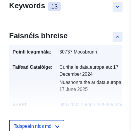
Keywords
13
keyboard_arrow_down
Faisnéis bhreise
keyboard_arrow_up
Pointí teagmhála:
30737 Moosbrunn
Taifead Catalóige:
Curtha le data.europa.eu:
17
December 2024
Nuashonraithe ar data.europa.eu:
17 June 2025
uriRef:
http://data.europa.eu/88u/dataset
moosbrunn-2025-gemeinde
Taispeáin níos mó