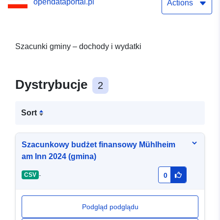
opendataportal.pl
Actions
Szacunki gminy – dochody i wydatki
Dystrybucje
2
Sort
Szacunkowy budżet finansowy Mühlheim
am Inn 2024 (gmina)
-
CSV
0
Podgląd podglądu