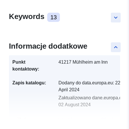
Keywords
13
keyboard_arrow_down
Informacje dodatkowe
keyboard_arrow_up
Punkt
41217 Mühlheim am Inn
kontaktowy:
Zapis katalogu:
Dodany do data.europa.eu:
22
April 2024
Zaktualizowano dane.europa.eu:
02 August 2024
uriRef:
http://data.europa.eu/88u/dataset
muhlheim-am-inn-2024-gemeinde