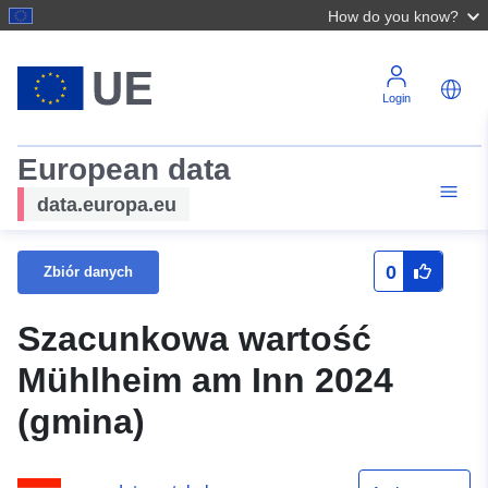
How do you know?
Login
European data
data.europa.eu
0
Zbiór danych
Szacunkowa wartość
Mühlheim am Inn 2024
(gmina)