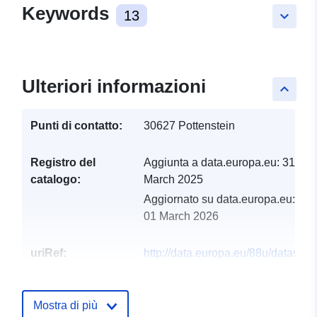
Keywords
13
keyboard_arrow_down
Ulteriori informazioni
keyboard_arrow_up
Punti di contatto:
30627 Pottenstein
Registro del
Aggiunta a data.europa.eu:
31
catalogo:
March 2025
Aggiornato su data.europa.eu:
01 March 2026
uriRef:
http://data.europa.eu/88u/dataset
pottenstein-2025-gemeinde
Mostra di più