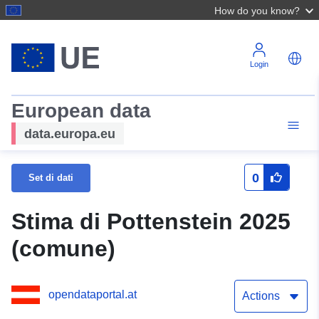
How do you know?
Login
European data
data.europa.eu
0
Set di dati
Stima di Pottenstein 2025
(comune)
opendataportal.at
Actions