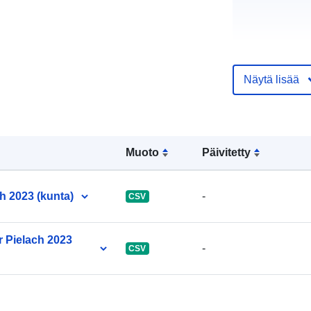
uriRef:
Näytä lisää
Muoto
Päivitetty
h 2023 (kunta)
-
CSV
r Pielach 2023
-
CSV