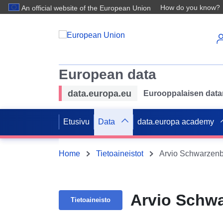
How do you know?
An official website of the European Union
European data
data.europa.eu
Eurooppalaisen datan 
Etusivu
Data
data.europa academy
Home
Tietoaineistot
Arvio Schwarzenb
Arvio Schwa
Tietoaineisto