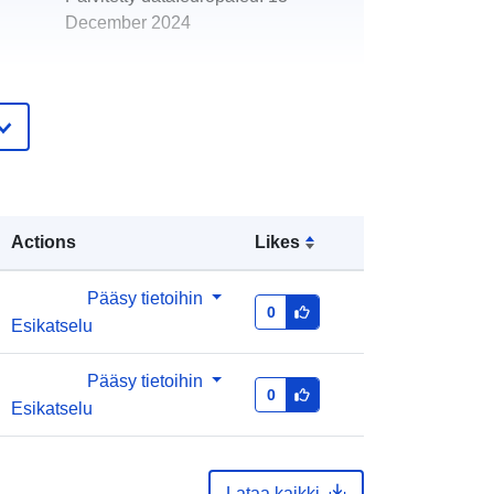
December 2024
http://data.europa.eu/88u/dataset/oh
_voranschlag-schwarzenbach-an-
der-pielach-2023-gemeinde
Actions
Likes
Pääsy tietoihin
0
Esikatselu
Pääsy tietoihin
0
Esikatselu
Lataa kaikki