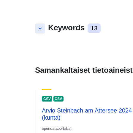
Keywords
keyboard_arrow_down
13
Samankaltaiset tietoaineist
CSV
CSV
Arvio Steinbach am Attersee 2024
(kunta)
opendataportal.at