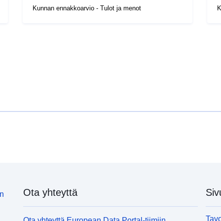
Kunnan ennakkoarvio - Tulot ja menot
K
Ota yhteyttä
Siv
in
Tavo
Ota yhteyttä European Data Portal-tiimiin