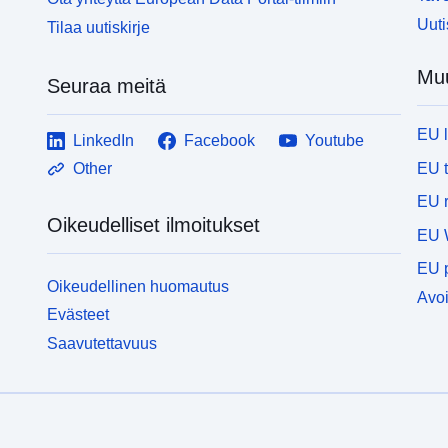
Uuti
Tilaa uutiskirje
Muu
Seuraa meitä
EU 
LinkedIn
Facebook
Youtube
EU 
Other
EU r
Oikeudelliset ilmoitukset
EU 
EU p
Oikeudellinen huomautus
Avoi
Evästeet
Saavutettavuus