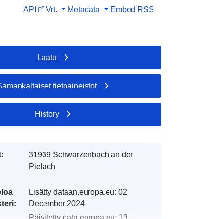
API
Vrt.
Metadata
Embed
RSS
Laatu
Samankaltaiset tietoaineistot
History
t:
31939 Schwarzenbach an der
Pielach
eloa
Lisätty dataan.europa.eu:
02
teri:
December 2024
Päivitetty data.europa.eu:
13