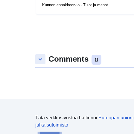
Kunnan ennakkoarvio - Tulot ja menot
Comments
keyboard_arrow_down
0
Tätä verkkosivustoa hallinnoi
Euroopan union
julkaisutoimisto