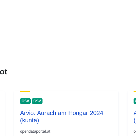
ot
CSV
CSV
Arvio: Aurach am Hongar 2024
(kunta)
opendataportal.at
o