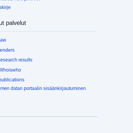
skirje
t palvelut
law
tenders
esearch results
Whoiswho
ublications
men datan portaalin sisäänkirjautuminen