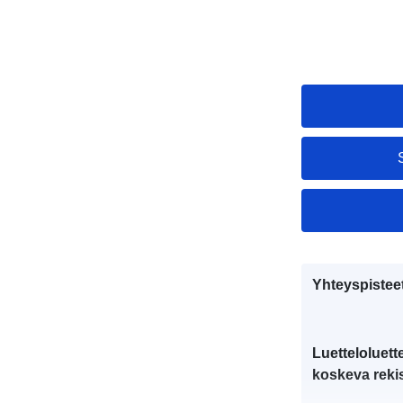
Yhteyspistee
Luetteloluett
koskeva rekis