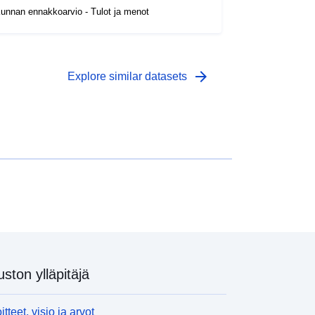
unnan ennakkoarvio - Tulot ja menot
arrow_forward
Explore similar datasets
uston ylläpitäjä
itteet, visio ja arvot