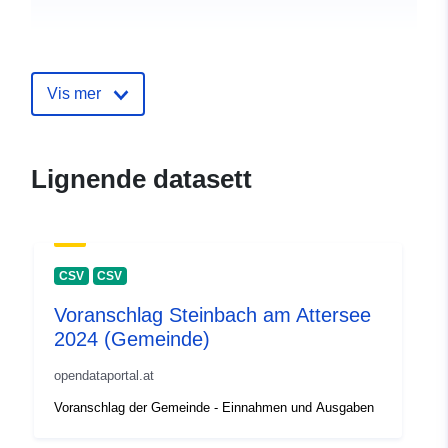
uriRef:
http://data.europa.eu/88u/dataset
schwarzenbach-an-der-pielach-2
Vis mer
Lignende datasett
CSV
CSV
Voranschlag Steinbach am Attersee
2024 (Gemeinde)
opendataportal.at
Voranschlag der Gemeinde - Einnahmen und Ausgaben