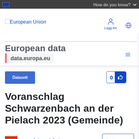
How do you know?
Logg inn
European data
data.europa.eu
0
Datasett
Voranschlag
Schwarzenbach an der
Pielach 2023 (Gemeinde)