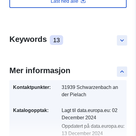
Last ned alle
Keywords
13
keyboard_arrow_down
Mer informasjon
keyboard_arrow_up
Kontaktpunkter:
31939 Schwarzenbach an
der Pielach
Katalogopptak:
Lagt til data.europa.eu:
02
December 2024
Oppdatert på data.europa.eu:
13 December 2024