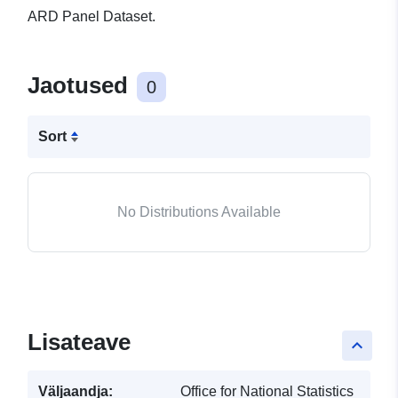
ARD Panel Dataset.
Jaotused
0
Sort
No Distributions Available
Lisateave
keyboard_arrow_up
Väljaandja:
Office for National Statistics