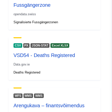
Fussgängerzone
opendata.swiss
Signalisierte Fussgängerzonen
CSV
PX
JSON-STAT
Excel XLSX
VSD54 - Deaths Registered
Data.gov.ie
Deaths Registered
WFS
WMS
WMS
Arengukava – finantsvõimendus