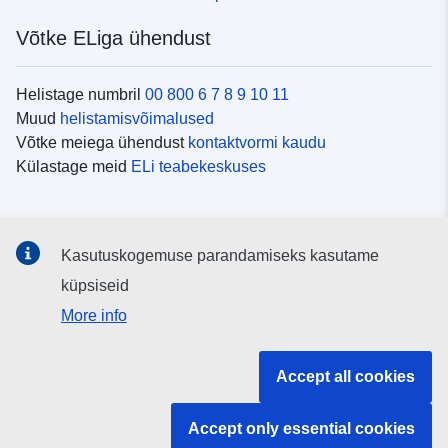
Võtke ELiga ühendust
Helistage numbril
00 800 6 7 8 9 10 11
Muud
helistamisvõimalused
Võtke meiega ühendust
kontaktvormi kaudu
Külastage meid
ELi teabekeskuses
Sotsiaalmeedia
Kasutuskogemuse parandamiseks kasutame
Otsige ELi teavet
sotsiaalmeediakanalitest
küpsiseid
More info
ELi institutsioonid ja asutused
Accept all cookies
Otsige kõiki ELi institutsioone ja ameteid
Accept only essential cookies