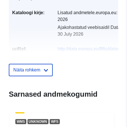
Kataloogi kirje:
Lisatud andmetele.europa.eu:
29 J
2026
Ajakohastatud veebisaidil Data.eu
30 July 2026
uriRef:
http://data.europa.eu/88u/dataset/
vml-ard-reg_panel
Näita rohkem
Sarnased andmekogumid
WMS
UNKNOWN
WFS