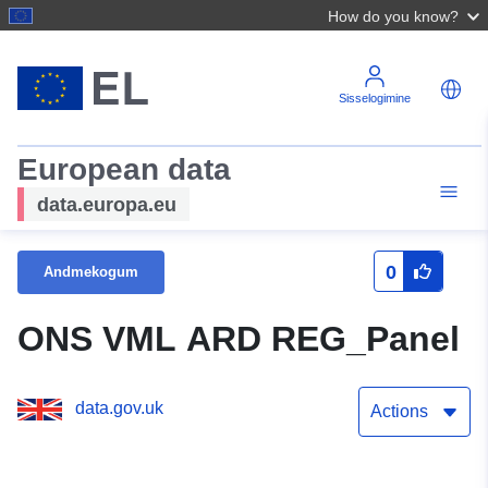
How do you know?
Sisselogimine
European data
data.europa.eu
0
Andmekogum
ONS VML ARD REG_Panel
data.gov.uk
Actions