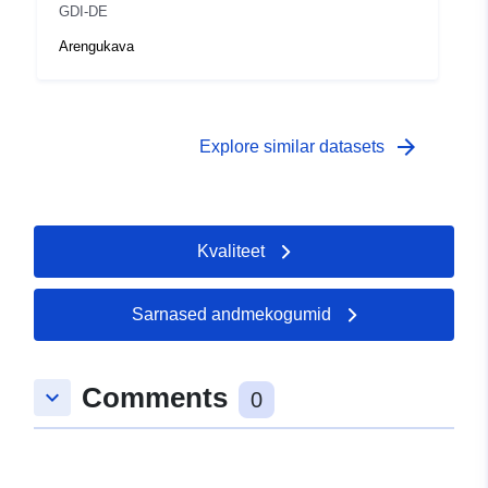
GDI-DE
Arengukava
arrow_forward
Explore similar datasets
Kvaliteet
Sarnased andmekogumid
Comments
keyboard_arrow_down
0