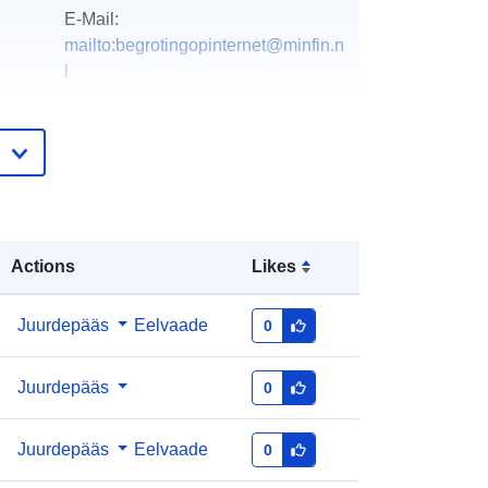
E-Mail:
mailto:begrotingopinternet@minfin.n
l
e:
Lisatud andmetele.europa.eu:
28 July
2026
Ajakohastatud veebisaidil Data.europa.eu:
29 July 2026
Actions
Likes
http://data.europa.eu/88u/dataset/ont
vangers-ict-uitgaven-2015-2022
Juurdepääs
Eelvaade
0
Juurdepääs
0
Juurdepääs
Eelvaade
0