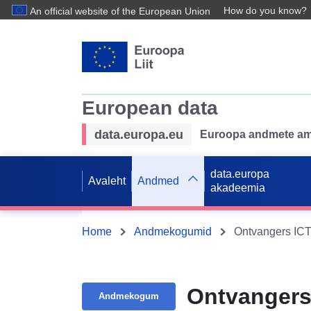
How do you know?
An official website of the European Union
European data
data.europa.eu
Euroopa andmete ame
data.europa
Avaleht
Andmed
akadeemia
Home
Andmekogumid
Ontvangers ICT
Ontvangers
Andmekogum