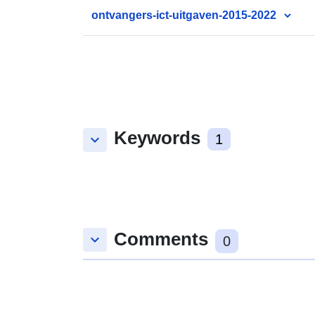
ontvangers-ict-uitgaven-2015-2022
Keywords
keyboard_arrow_down
1
Comments
keyboard_arrow_down
0