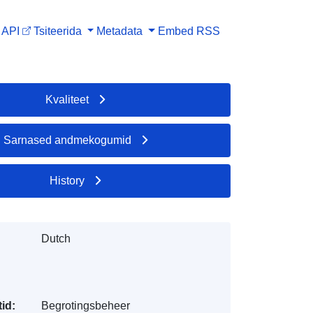
API
Tsiteerida
Metadata
Embed
RSS
Kvaliteet
Sarnased andmekogumid
History
Dutch
id:
Begrotingsbeheer