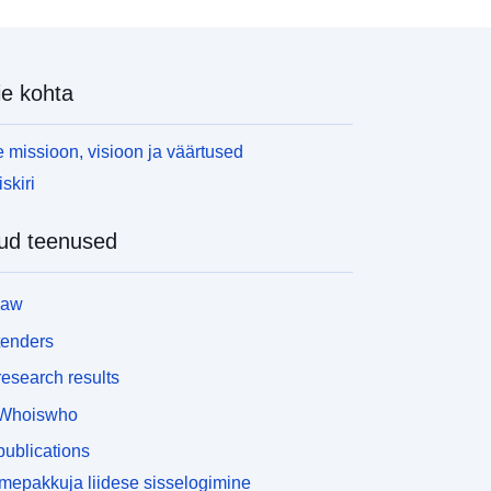
e kohta
 missioon, visioon ja väärtused
skiri
ud teenused
law
tenders
esearch results
Whoiswho
ublications
epakkuja liidese sisselogimine