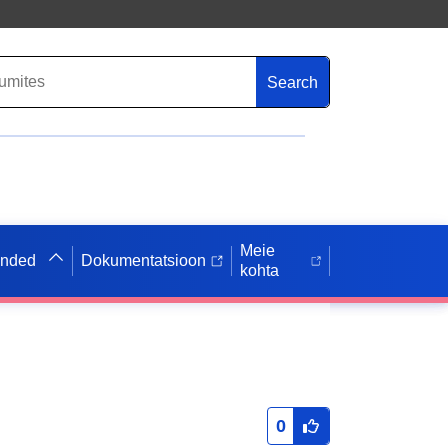
Search
Meie
anded
Dokumentatsioon
kohta
0