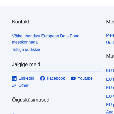
Kontakt
Mei
Meie
Võtke ühendust European Data Portal
meeskonnaga
Uudi
Tellige uudiskiri
Mu
Jälgige meid
EU 
LinkedIn
Facebook
Youtube
EU 
Other
EU r
EU 
Õigusküsimused
EU p
Andm