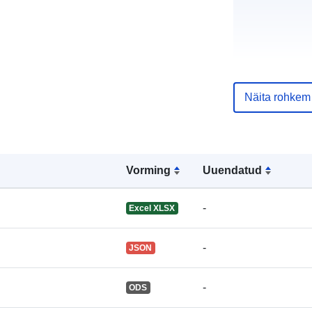
Kataloogi kirj
Näita rohkem
Vorming
Uuendatud
uriRef:
-
Excel XLSX
-
JSON
-
ODS