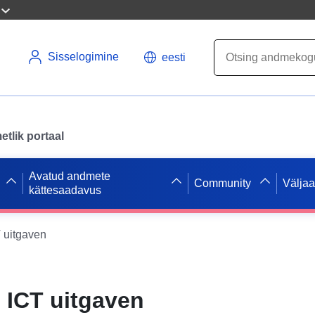
Sisselogimine
eesti
tlik portaal
Avatud andmete
Community
Välja
kättesaadavus
 uitgaven
 ICT uitgaven