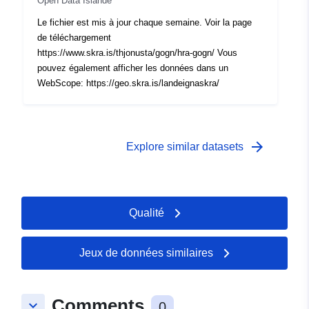
Open Data Islande
Le fichier est mis à jour chaque semaine. Voir la page
de téléchargement
https://www.skra.is/thjonusta/gogn/hra-gogn/ Vous
pouvez également afficher les données dans un
WebScope: https://geo.skra.is/landeignaskra/
arrow_forward
Explore similar datasets
Qualité
Jeux de données similaires
Comments
keyboard_arrow_down
0