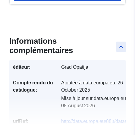
Informations
keyboard_arrow_up
complémentaires
éditeur:
Grad Opatija
Compte rendu du
Ajoutée à data.europa.eu:
26
catalogue:
October 2025
Mise à jour sur data.europa.eu:
08 August 2026
uriRef:
http://data.europa.eu/88u/dataset/o
city