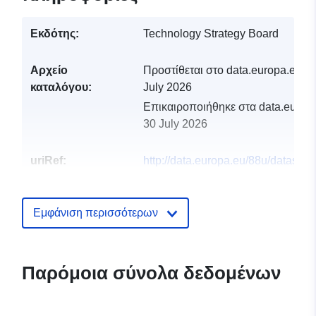
Εκδότης:
Technology Strategy Board
Αρχείο
Προστίθεται στο data.europa.eu:
2
καταλόγου:
July 2026
Επικαιροποιήθηκε στα data.europa
30 July 2026
uriRef:
http://data.europa.eu/88u/dataset/o
chart
Εμφάνιση περισσότερων
Παρόμοια σύνολα δεδομένων