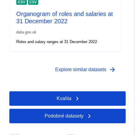
CSV
CSV
Organogram of roles and salaries at
31 December 2022
data.gov.uk
Roles and salary ranges at 31 December 2022
arrow_forward
Explore similar datasets
Kvalita
Podobné datasety