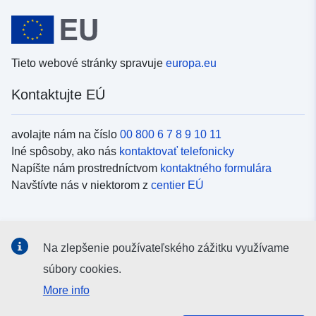
Tieto webové stránky spravuje
europa.eu
Kontaktujte EÚ
avolajte nám na číslo
00 800 6 7 8 9 10 11
Iné spôsoby, ako nás
kontaktovať telefonicky
Napíšte nám prostredníctvom
kontaktného formulára
Navštívte nás v niektorom z
centier EÚ
Sociálne médiá
Na zlepšenie používateľského zážitku využívame
Kanály EÚ na
sociálnych médiách
súbory cookies.
More info