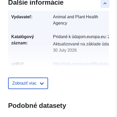
Ďalšie informácie
keyboard_arrow_up
Vydavateľ:
Animal and Plant Health
Agency
Katalógový
Pridané k údajom.europa.eu:
29 J
záznam:
Aktualizované na základe údajov.
30 July 2026
uriRef:
http://data.europa.eu/88u/dataset
december-2021
Zobraziť viac
Podobné datasety