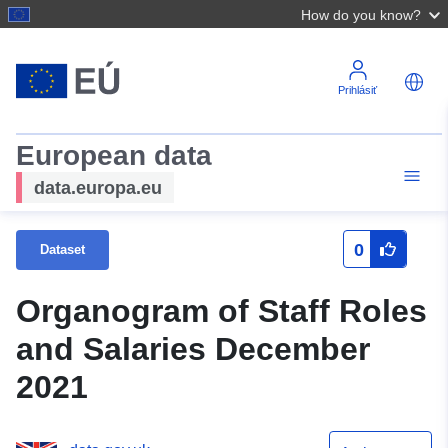
How do you know?
Prihlásiť
European data
data.europa.eu
0
Dataset
Organogram of Staff Roles
and Salaries December
2021