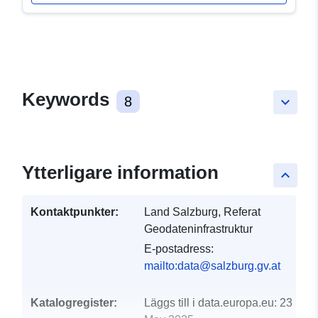
Keywords
8
keyboard_arrow_down
Ytterligare information
keyboard_arrow_up
Kontaktpunkter:
Land Salzburg, Referat
Geodateninfrastruktur
E-postadress:
mailto:data@salzburg.gv.at
Katalogregister:
Läggs till i data.europa.eu:
23