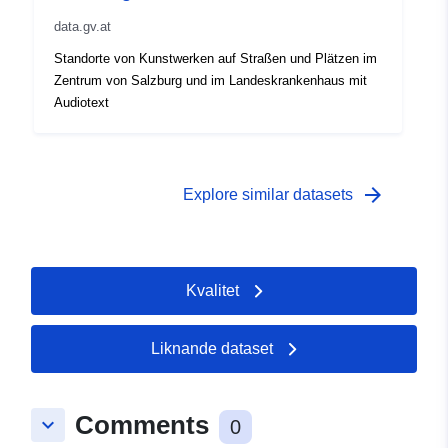
data.gv.at
Standorte von Kunstwerken auf Straßen und Plätzen im
Zentrum von Salzburg und im Landeskrankenhaus mit
Audiotext
arrow_forward
Explore similar datasets
Kvalitet
Liknande dataset
Comments
keyboard_arrow_down
0