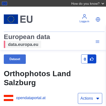
How do you know?
Logga in
European data
data.europa.eu
0
Dataset
Orthophotos Land
Salzburg
opendataportal.at
Actions