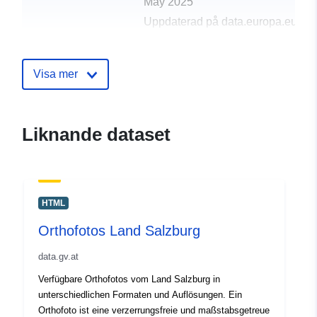
May 2025
Uppdaterad på data.europa.eu:
04 March 2026
Visa mer
uriRef:
http://data.europa.eu/88u/dataset/o
land-salzburg
Liknande dataset
HTML
Orthofotos Land Salzburg
data.gv.at
Verfügbare Orthofotos vom Land Salzburg in
unterschiedlichen Formaten und Auflösungen. Ein
Orthofoto ist eine verzerrungsfreie und maßstabsgetreue