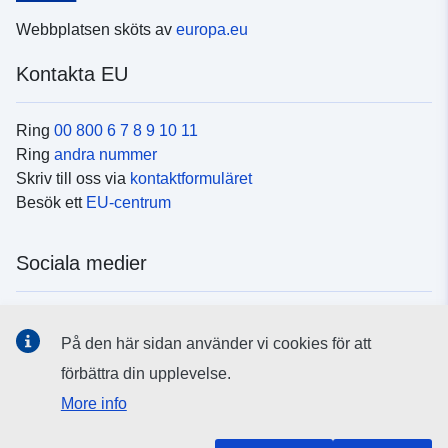
Webbplatsen sköts av
europa.eu
Kontakta EU
Ring
00 800 6 7 8 9 10 11
Ring
andra nummer
Skriv till oss via
kontaktformuläret
Besök ett
EU-centrum
Sociala medier
Hitta oss i
sociala medier
På den här sidan använder vi cookies för att
förbättra din upplevelse.
EU:s institutioner och organ
More info