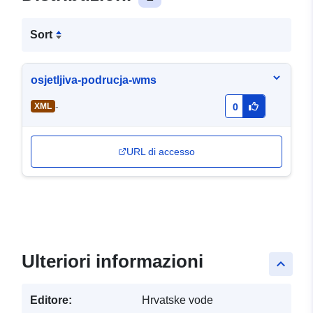
Sort
osjetljiva-podrucja-wms
-
XML
0
URL di accesso
Ulteriori informazioni
keyboard_arrow_up
Editore:
Hrvatske vode