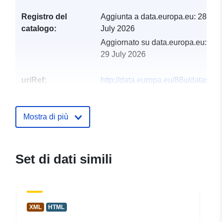
Registro del
Aggiunta a data.europa.eu:
28
catalogo:
July 2026
Aggiornato su data.europa.eu:
29 July 2026
uriRef:
http://data.europa.eu/88u/dataset/os
podrucja-wms
Mostra di più
Set di dati simili
XML
HTML