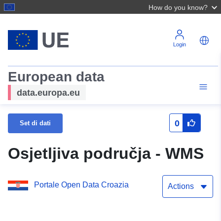
How do you know?
Login
European data
data.europa.eu
0
Set di dati
Osjetljiva područja - WMS
Portale Open Data Croazia
Actions