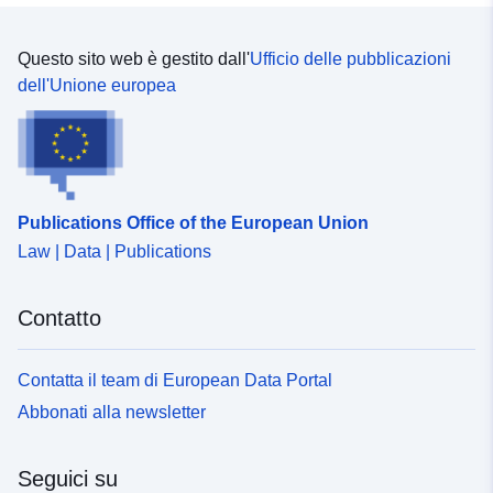
https://www.brabant.nl/regolamento ambientale Maggiori
informazioni sono disponibili all'indirizzo web provinciale:
https://www.brabant.nl/omgevingsverordeningnoordbraba
Questo sito web è gestito dall'
Ufficio delle pubblicazioni
nt
dell'Unione europea
Publications Office of the European Union
Law | Data | Publications
Contatto
Contatta il team di European Data Portal
Abbonati alla newsletter
Seguici su