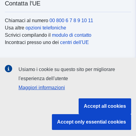
Contatta l’UE
Chiamaci al numero
00 800 6 7 8 9 10 11
Usa altre
opzioni telefoniche
Scrivici compilando il
modulo di contatto
Incontraci presso uno dei
centri dell'UE
Social media
Usiamo i cookie su questo sito per migliorare
Cerca i
canali social
l'esperienza dell'utente
Maggiori informazioni
Istituzioni e organi dell’UE
Accept all cookies
Cerca tutte le istituzioni e gli organi dell’UE
Accept only essential cookies