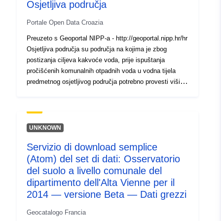
Osjetljiva područja
Portale Open Data Croazia
Preuzeto s Geoportal NIPP-a - http://geoportal.nipp.hr/hr
Osjetljiva područja su područja na kojima je zbog
postizanja ciljeva kakvoće voda, prije ispuštanja
pročišćenih komunalnih otpadnih voda u vodna tijela
predmetnog osjetljivog područja potrebno provesti viši
stupanj pročišćavanja otpadnih voda od sekundarnog
pročišćavanja u aglomeracijama sa ukupnim
opterećenjem većim od 10.000 ES (ekvivalent
stanovnika). Naprednijim postupcima pročišćavanja
UNKNOWN
smanjuje se unos prvenstveno spojeva dušika i fosfora
Servizio di download semplice
u vodna tijela, a prema potrebi, smanjuje se i unos
(Atom) del set di dati: Osservatorio
drugih onečišćujućih tvari koje bi negativno utjecale na
kakvoću vodnog okoliša. Svako osjetljivo područje ima
del suolo a livello comunale del
pripadajući sliv. Na sliv osjetljivog područja primjenjuju
dipartimento dell'Alta Vienne per il
se na odgovarajući način sve odredbe koje se
2014 — versione Beta — Dati grezzi
primjenjuju i na predmetno osjetljivo područje. Vodno
područje rijeke Dunav u Hrvatskoj identificirano je kao
Geocatalogo Francia