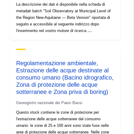
sliv osjetljivog područja koje se nalazi izvan teritorija
La descrizione dei dati è disponibile nella scheda di
RH. Pripadajuće osjetljivo područje je područje delte
metadati batch "Soil Observatory at Municipal Level of
Dunava pri utoku u Crno more. Podaci o položaju
the Region New-Aquitaine — Beta Version" riportata di
prikazani su u Hrvatskom terestričkom referentnom
seguito e accessibile al seguente indirizzo dopo
sustavu 1996 Transvers Merkatorove projekcije
l'inserimento nel vostro motore di ricerca:
(HTRS96/TM).
http://catalogue.geo-ide.developpement-
durable.gouv.fr/catalogue/srv/fre/catalog.search#/metad
ata/fr-120066022-ldd-2bd25601-a8bc-4a19-a0b8-
7ebf519da483 L'area geografica coperta dai dati
Regolamentazione ambientale,
disponibili è il dipartimento dell'Alta Vienna. Quando si
Estrazione delle acque destinate al
utilizzano i dati Oscom, fare riferimento al file
consumo umano (Bacino idrografico,
N_OSCOM2014_TxVectMajic_087.csv. Se il tasso di
vettorizzazione dei comuni studiati è basso, la
Zona di protezione delle acque
pertinenza dei dati deve essere verificata prima di
sotterranee e Zona priva di boring)
giungere a qualsiasi conclusione. I dati sono disponibili
Georegistro nazionale dei Paesi Bassi
anche in WMS e WFS: Avvertenze — Posizione
sull'indirizzo, fare clic con il pulsante destro del mouse,
Questo stock contiene le zone di protezione per
copiare l'indirizzo di collegamento e incollare nella
l'estrazione delle acque sotterranee dal consumo
finestra di dialogo di connessione del server WMS,
umano: le zone di 25 e 100 anni sono state fuse nelle
WFS.L'uso di un altro metodo porta alla comparsa di
aree di protezione delle acque sotterranee. Nelle zone