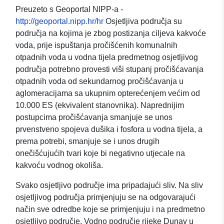
Preuzeto s Geoportal NIPP-a -
http://geoportal.nipp.hr/hr
Osjetljiva područja su
područja na kojima je zbog postizanja ciljeva kakvoće
voda, prije ispuštanja pročišćenih komunalnih
otpadnih voda u vodna tijela predmetnog osjetljivog
područja potrebno provesti viši stupanj pročišćavanja
otpadnih voda od sekundarnog pročišćavanja u
aglomeracijama sa ukupnim opterećenjem većim od
10.000 ES (ekvivalent stanovnika). Naprednijim
postupcima pročišćavanja smanjuje se unos
prvenstveno spojeva dušika i fosfora u vodna tijela, a
prema potrebi, smanjuje se i unos drugih
onečišćujućih tvari koje bi negativno utjecale na
kakvoću vodnog okoliša.
Svako osjetljivo područje ima pripadajući sliv. Na sliv
osjetljivog područja primjenjuju se na odgovarajući
način sve odredbe koje se primjenjuju i na predmetno
osjetljivo područje. Vodno područje rijeke Dunav u