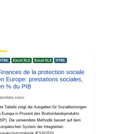
HTML
Excel XLS
Excel XLS
HTML
Finances de la protection sociale
en Europe: prestations sociales,
en % du PIB
pendata.swiss
ie Tabelle zeigt die Ausgaben für Sozialleistungen
n Europa in Prozent des Bruttoinlandsprodukts
BIP). Die verwendete Methodik basiert auf dem
uropäischen System der Integrierten
ozialschutzstatistik (ESSOSS).