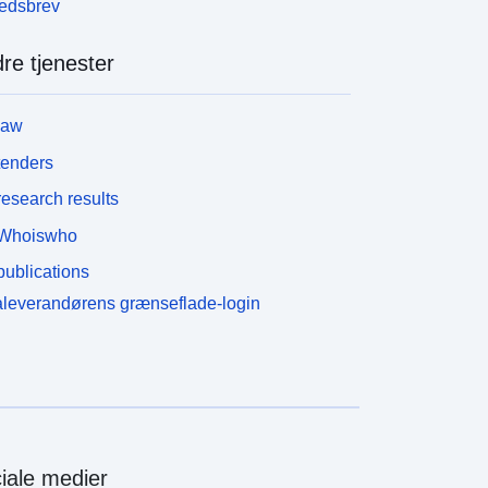
edsbrev
re tjenester
law
tenders
esearch results
Whoiswho
ublications
leverandørens grænseflade-login
iale medier