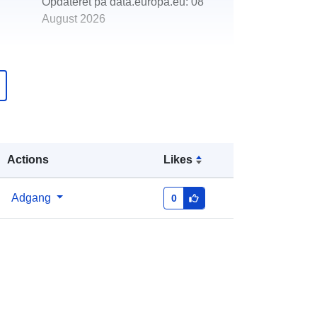
Opdateret på data.europa.eu:
08
August 2026
http://data.europa.eu/88u/dataset/os
obnik
Actions
Likes
Adgang
0