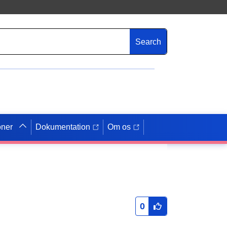
Search
oner
Dokumentation
Om os
0