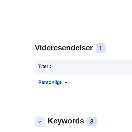
Videresendelser
1
Titel
Personligt
Keywords
keyboard_arrow_down
3