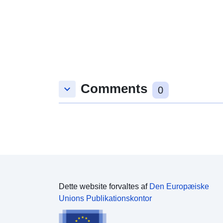
Comments
keyboard_arrow_down
0
Dette website forvaltes af
Den Europæiske
Unions Publikationskontor