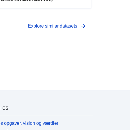
arrow_forward
Explore similar datasets
 os
s opgaver, vision og værdier