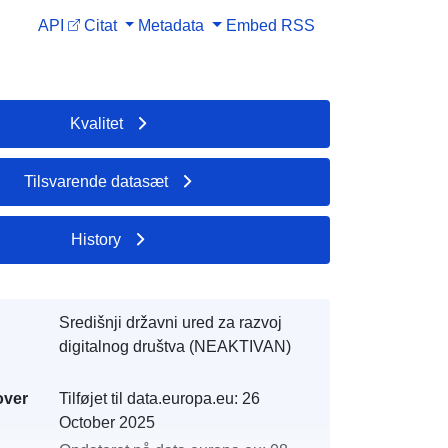
API
Citat
Metadata
Embed
RSS
Kvalitet
Tilsvarende datasæt
History
Središnji državni ured za razvoj
digitalnog društva (NEAKTIVAN)
over
Tilføjet til data.europa.eu:
26
October 2025