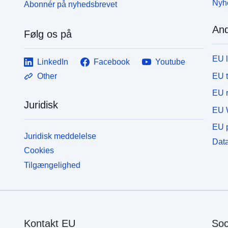
Nyh
Abonnér på nyhedsbrevet
And
Følg os på
EU 
LinkedIn
Facebook
Youtube
EU 
Other
EU r
Juridisk
EU 
EU p
Juridisk meddelelse
Data
Cookies
Tilgængelighed
Kontakt EU
Soc