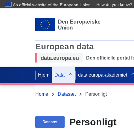
How do you know?
An official website of the European Union
European data
data.europa.eu
Den officielle portal
Hjem
Data
data.europa-akademiet
Home
Datasæt
Personligt
Personligt
Datasæt