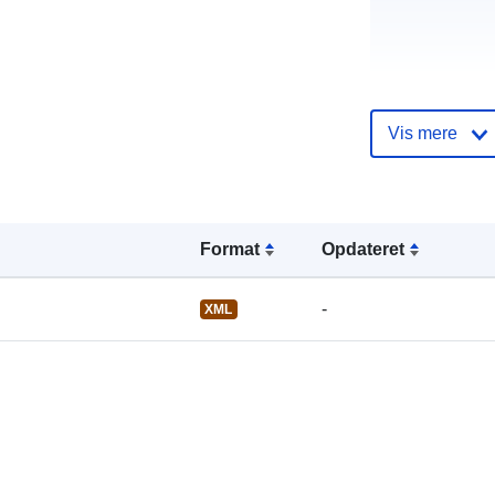
uriRef:
Vis mere
Format
Opdateret
-
XML