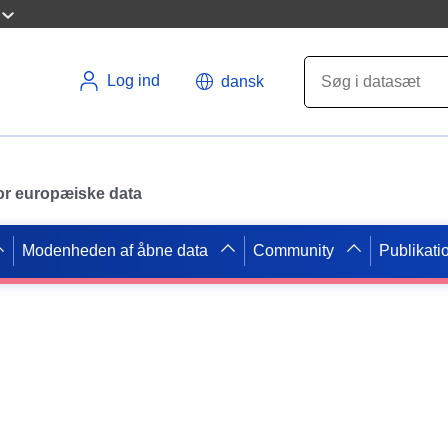
Log ind
dansk
 for europæiske data
Modenheden af åbne data
Community
Publikati