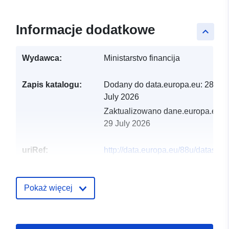
Informacje dodatkowe
keyboard_arrow_up
Wydawca:
Ministarstvo financija
Zapis katalogu:
Dodany do data.europa.eu:
28
July 2026
Zaktualizowano dane.europa.eu:
29 July 2026
uriRef:
http://data.europa.eu/88u/dataset/o
prora-una-jlp-r-s-za-period-2010-
Pokaż więcej