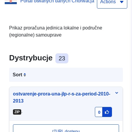
Portal otwartych danych Chorwacja
Actions
Prikaz proračuna jedinica lokalne i područne
(regionalne) samouprave
Dystrybucje
23
Sort
ostvarenje-prora-una-jlp-r-s-za-period-2010-
2013
-
ZIP
0
URL dostępu