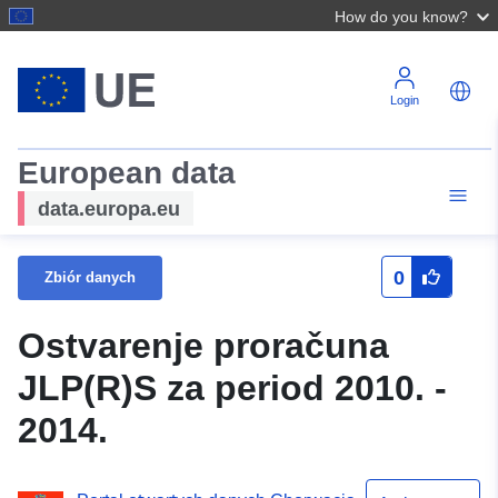
How do you know?
Login
European data
data.europa.eu
0
Zbiór danych
Ostvarenje proračuna
JLP(R)S za period 2010. -
2014.