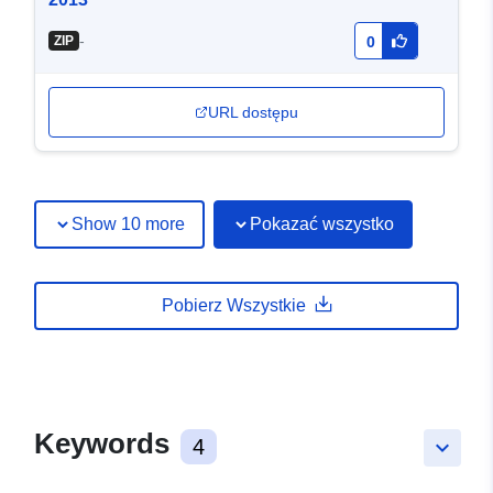
-
ZIP
0
URL dostępu
Show 10 more
Pokazać wszystko
Pobierz Wszystkie
Keywords
4
keyboard_arrow_down