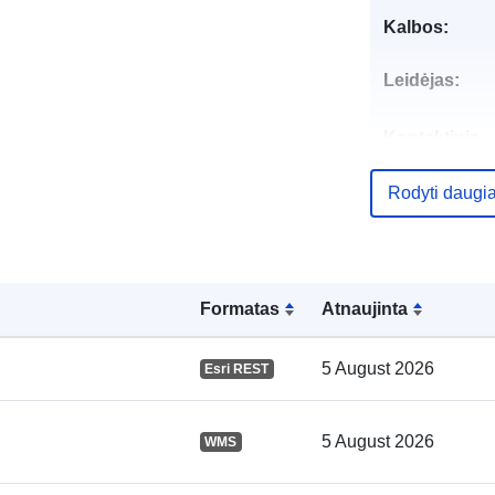
Kalbos:
Leidėjas:
Kontaktinis
punktas:
Rodyti daugi
Katalogo įraš
Formatas
Atnaujinta
5 August 2026
Esri REST
Identifikatoria
5 August 2026
WMS
uriRef: