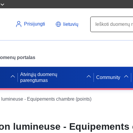
Prisijungti
lietuvių
uomenų portalas
Atvirųjų duomenų
Community
parengtumas
n lumineuse - Equipements chambre (points)
ion lumineuse - Equipements