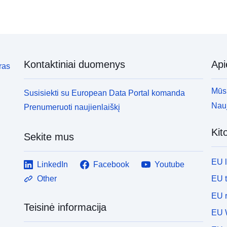
Kontaktiniai duomenys
Ap
ras
Mūsų
Susisiekti su European Data Portal komanda
Nauj
Prenumeruoti naujienlaiškį
Kit
Sekite mus
EU 
LinkedIn
Facebook
Youtube
EU 
Other
EU r
Teisinė informacija
EU 