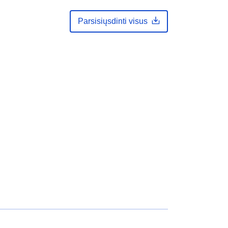
_sl_reseau_chambrepoint-canton-
geneve
Parsisiųsdinti visus
daily
s: