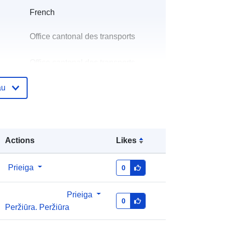
French
Office cantonal des transports
Office cantonal des transports
El. paštas:
au
mailto:axel.jodry@etat.ge.ch
as:
Pridėta prie duomenų.europa.eu:
12 January
2026
Actions
Likes
Atnaujinta informacija apie duomenis.europa.eu:
08 August 2026
Prieiga
0
i:
OTC_SL_RESEAU_CHAMBREPOI
NT@canton-geneve
Prieiga
0
Peržiūra. Peržiūra
http://data.europa.eu/88u/dataset/otc