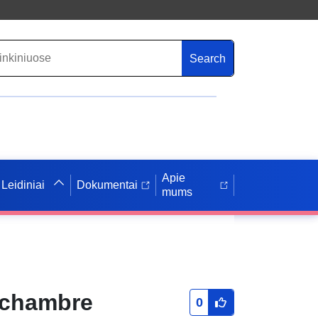
Search
Apie
Leidiniai
Dokumentai
mums
 chambre
0