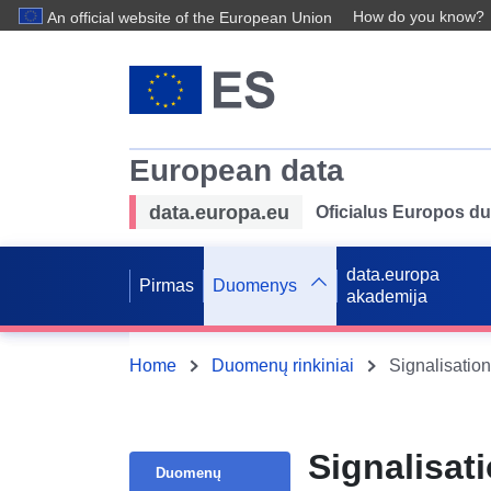
How do you know?
An official website of the European Union
European data
data.europa.eu
Oficialus Europos d
data.europa
Pirmas
Duomenys
akademija
Home
Duomenų rinkiniai
Signalisatio
Signalisat
Duomenų