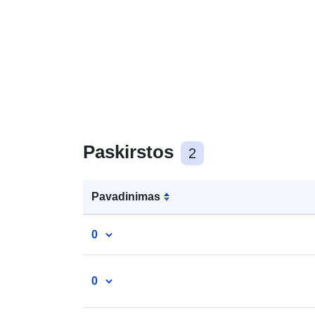
Paskirstos
2
Pavadinimas
0
0