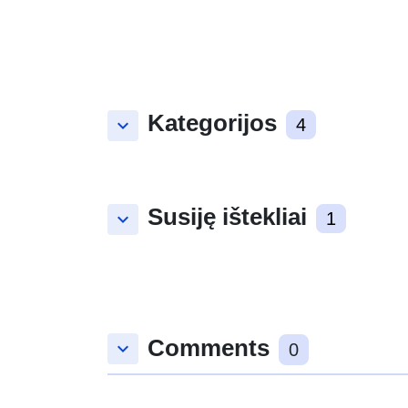
Kategorijos
keyboard_arrow_down
4
Susiję ištekliai
keyboard_arrow_down
1
Comments
keyboard_arrow_down
0