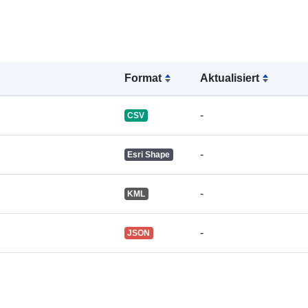
Format
Aktualisiert
-
CSV
-
Esri Shape
-
KML
-
JSON