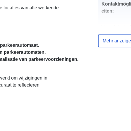
Kontaktmögl
 locaties van alle werkende
eiten:
Verzeichnis 
Kataloge:
Mehr anzeig
 parkeerautomaat.
n parkeerautomaten.
malisatie van parkeervoorzieningen.
uriRef:
werkt om wijzigingen in
aat te reflecteren.
Periodizität d
Abgrenzung:
..