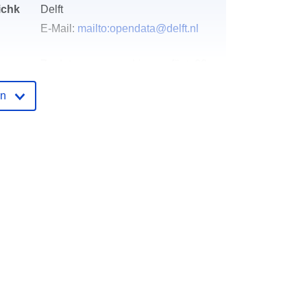
ichk
Delft
E-Mail:
mailto:opendata@delft.nl
der
Zu data.europa.eu hinzugefügt:
28
July 2026
en
Aktualisiert auf data.europa.eu:
29
July 2026
http://data.europa.eu/88u/dataset/par
keerautomaten-delft
er
unknown