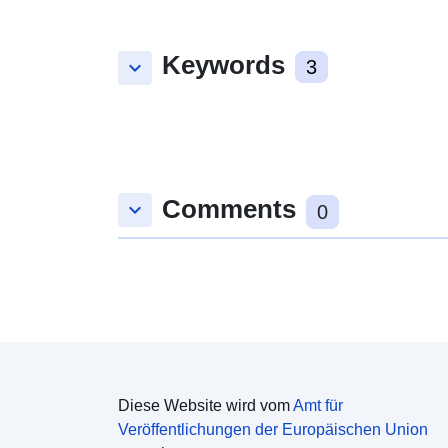
Keywords
keyboard_arrow_down
3
Comments
keyboard_arrow_down
0
Diese Website wird vom
Amt für
Veröffentlichungen der Europäischen Union