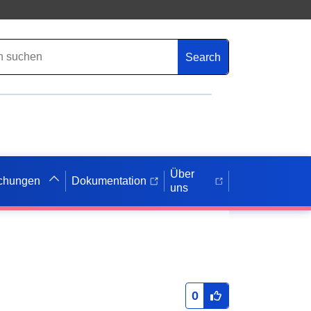
Search
Über
ichungen
Dokumentation
uns
0