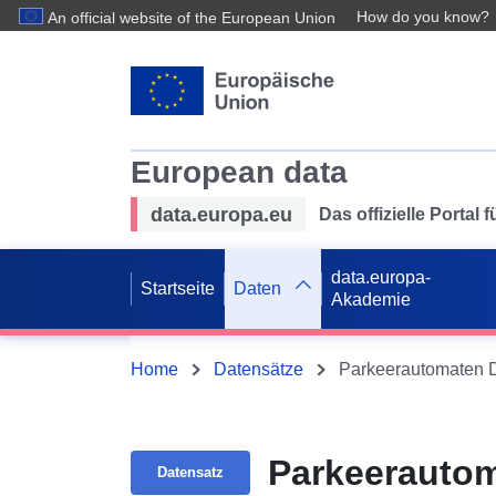
How do you know?
An official website of the European Union
European data
data.europa.eu
Das offizielle Portal
data.europa-
Startseite
Daten
Akademie
Home
Datensätze
Parkeerautomaten D
Parkeerautom
Datensatz