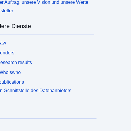
r Auftrag, unsere Vision und unsere Werte
letter
ere Dienste
law
tenders
esearch results
Whoiswho
ublications
n-Schnittstelle des Datenanbieters