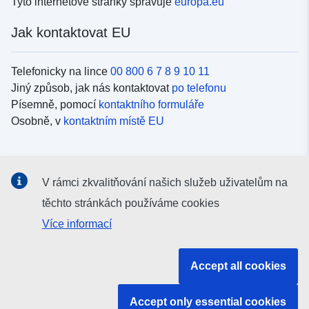
Tyto internetové stránky spravuje
europa.eu
Jak kontaktovat EU
Telefonicky na lince
00 800 6 7 8 9 10 11
Jiný způsob, jak nás kontaktovat
po telefonu
Písemně, pomocí
kontaktního formuláře
Osobně, v
kontaktním místě EU
Sociální média
V rámci zkvalitňování našich služeb uživatelům na
Vyhledávání informačních kanálů EU v
sociálních médiích
těchto stránkách používáme cookies
Více informací
Orgány a instituce EU
Accept all cookies
Vyhledávání orgánů a institucí EU
Accept only essential cookies