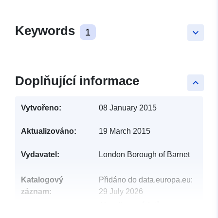
Keywords
1
keyboard_arrow_down
Doplňující informace
keyboard_arrow_up
Vytvořeno:
08 January 2015
Aktualizováno:
19 March 2015
Vydavatel:
London Borough of Barnet
Katalogový
Přidáno do data.europa.eu:
záznam:
29 July 2026
Aktualizace údajů.europa.eu:
30 July 2026