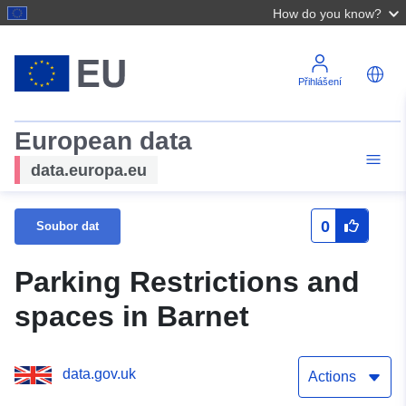
How do you know?
Přihlášení
European data
data.europa.eu
0
Soubor dat
Parking Restrictions and
spaces in Barnet
data.gov.uk
Actions