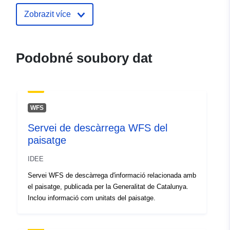
Zobrazit více
uriRef:
http://data.europa.eu/88u/dataset/p
restrictions-and-spaces-in-barnet2
Podobné soubory dat
WFS
Servei de descàrrega WFS del
paisatge
IDEE
Servei WFS de descàrrega d'informació relacionada amb
el paisatge, publicada per la Generalitat de Catalunya.
Inclou informació com unitats del paisatge.