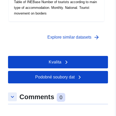
Table of INEBase Number of tourists according to main
type of accommodation. Monthly. National. Tourist
movement on borders
arrow_forward
Explore similar datasets
Kvalita
Podobné soubory dat
Comments
keyboard_arrow_down
0