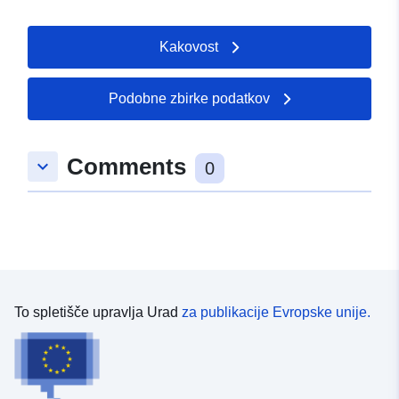
Kakovost
Podobne zbirke podatkov
Comments
keyboard_arrow_down
0
To spletišče upravlja Urad
za publikacije Evropske unije.