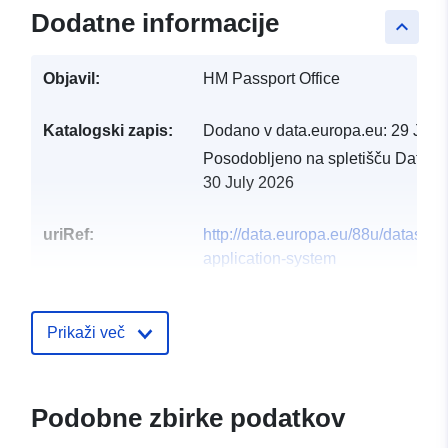
Dodatne informacije
keyboard_arrow_up
Objavil:
HM Passport Office
Katalogski zapis:
Dodano v data.europa.eu:
29 July
Posodobljeno na spletišču Data.e
30 July 2026
uriRef:
http://data.europa.eu/88u/dataset/
application-system
Prikaži več
Podobne zbirke podatkov