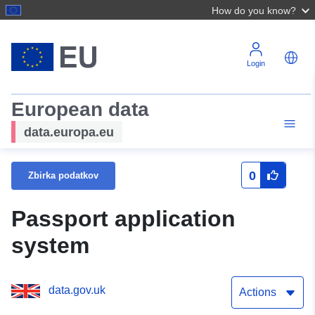
How do you know?
Login
European data
data.europa.eu
0
Zbirka podatkov
Passport application
system
data.gov.uk
Actions