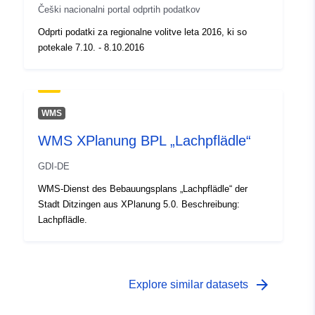
Češki nacionalni portal odprtih podatkov
Odprti podatki za regionalne volitve leta 2016, ki so
potekale 7.10. - 8.10.2016
WMS
WMS XPlanung BPL „Lachpflädle“
GDI-DE
WMS-Dienst des Bebauungsplans „Lachpflädle“ der
Stadt Ditzingen aus XPlanung 5.0. Beschreibung:
Lachpflädle.
arrow_forward
Explore similar datasets