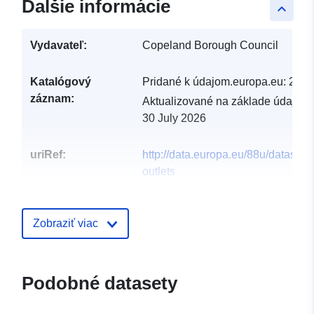
Ďalšie informácie
keyboard_arrow_up
Vydavateľ:
Copeland Borough Council
Katalógový
Pridané k údajom.europa.eu:
29 J
záznam:
Aktualizované na základe údajov.
30 July 2026
uriRef:
http://data.europa.eu/88u/dataset/
outlets
Zobraziť viac
Podobné datasety