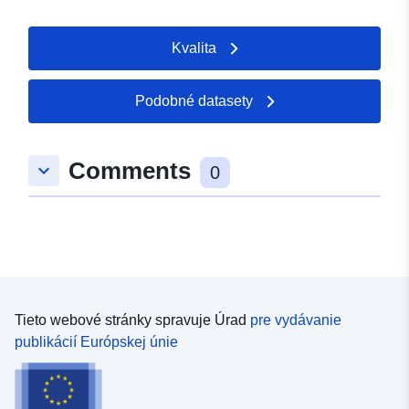
Kvalita
Podobné datasety
Comments
keyboard_arrow_down
0
Tieto webové stránky spravuje Úrad
pre vydávanie
publikácií Európskej únie