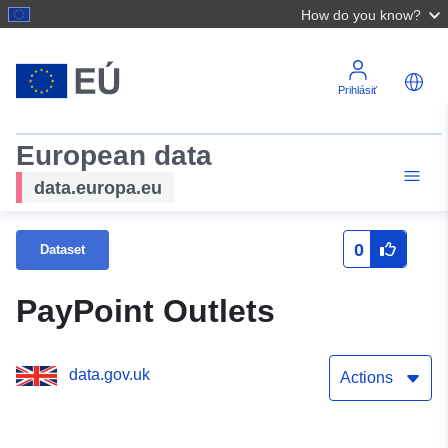
How do you know?
Prihlásiť
European data
data.europa.eu
0
Dataset
PayPoint Outlets
data.gov.uk
Actions