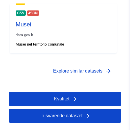
CSV
JSON
Musei
data.gov.it
Musei nel territorio comunale
arrow_forward
Explore similar datasets
Kvalitet
Tilsvarende datasæt