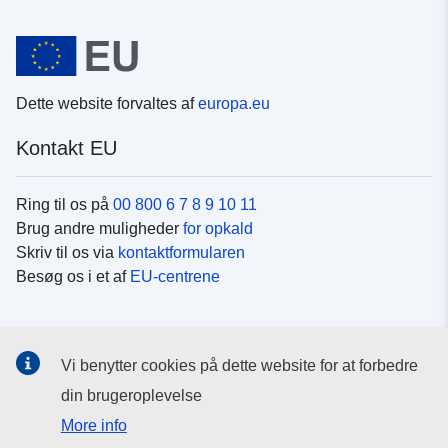
Dette website forvaltes af
europa.eu
Kontakt EU
Ring til os på
00 800 6 7 8 9 10 11
Brug andre muligheder
for opkald
Skriv til os via
kontaktformularen
Besøg os i et af
EU-centrene
Sociale medier
Vi benytter cookies på dette website for at forbedre
Søg efter EU's sider på
sociale medier
din brugeroplevelse
More info