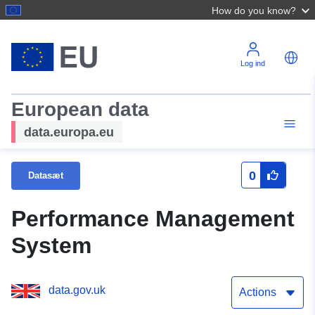
How do you know?
Log ind
European data
data.europa.eu
0
Datasæt
Performance Management
System
data.gov.uk
Actions