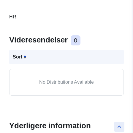
HR
Videresendelser
0
Sort
No Distributions Available
Yderligere information
keyboard_arrow_up