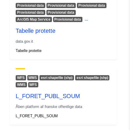
Provisional data
Provisional data
Provisional data
Provisional data
Provisional data
...
ArcGIS Map Service
Provisional data
Tabelle protette
data.gov.it
Tabelle protette
WFS
WMS
esri shapefile (shp)
esri shapefile (shp)
WMS
WFS
L_FORET_PUBL_SOUM
Åben platform af franske offentlige data
L_FORET_PUBL_SOUM