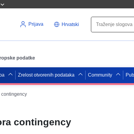
Prijava
Hrvatski
uropske podatke
pa
Zrelost otvorenih podataka
Community
Pub
 contingency
ra contingency