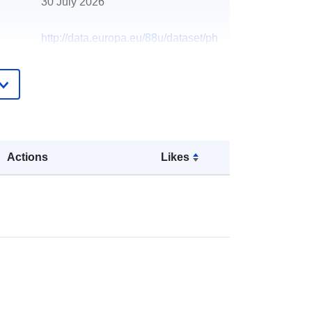
30 July 2026
http://data.europa.eu/88u/dataset/ph
ytophthora-contingency
Actions
Likes