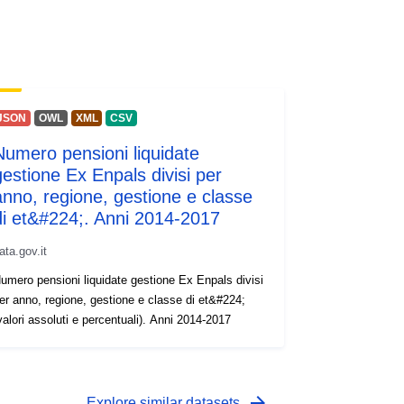
JSON
OWL
XML
CSV
Numero pensioni liquidate
gestione Ex Enpals divisi per
anno, regione, gestione e classe
di et&#224;. Anni 2014-2017
ata.gov.it
umero pensioni liquidate gestione Ex Enpals divisi
er anno, regione, gestione e classe di et&#224;
valori assoluti e percentuali). Anni 2014-2017
arrow_forward
Explore similar datasets