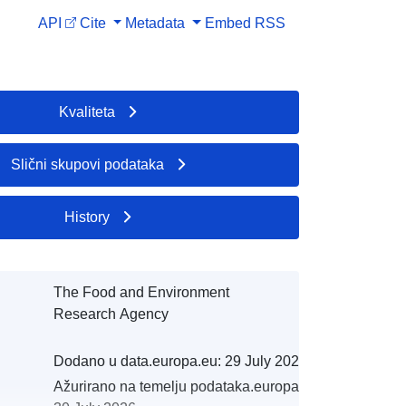
API
Cite
Metadata
Embed
RSS
Kvaliteta
Slični skupovi podataka
History
The Food and Environment
Research Agency
Dodano u data.europa.eu:
29 July 2026
Ažurirano na temelju podataka.europa.eu: