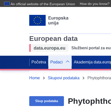
How do you know?
An official website of the European Union
European data
data.europa.eu
Službeni portal za e
Početna
Podaci
Akademija data.euro
Home
Skupovi podataka
Phytophthora
Phytophtho
Skup podataka