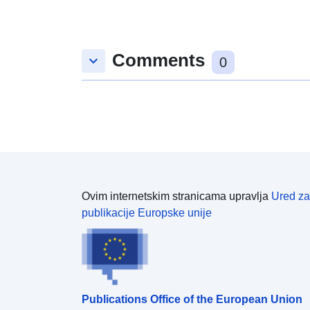
Comments
keyboard_arrow_down
0
Ovim internetskim stranicama upravlja
Ured za
publikacije Europske unije
Publications Office of the European Union