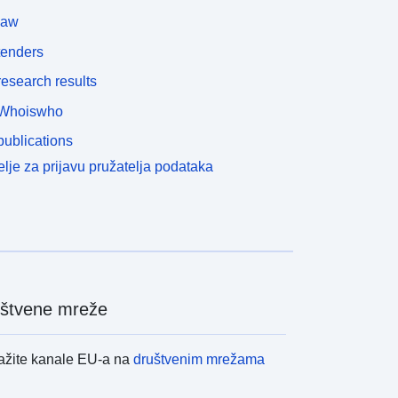
law
tenders
esearch results
Whoiswho
ublications
lje za prijavu pružatelja podataka
štvene mreže
ažite kanale EU-a na
društvenim mrežama