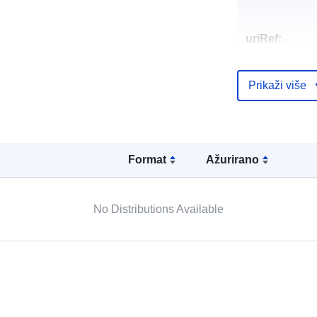
uriRef:
Prikaži više
Formаt
Ažurirano
No Distributions Available