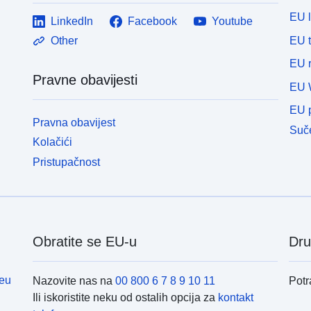
EU 
LinkedIn
Facebook
Youtube
EU 
Other
EU r
Pravne obavijesti
EU 
EU p
Pravna obavijest
Suče
Kolačići
Pristupačnost
Obratite se EU-u
Dru
eu
Nazovite nas na
00 800 6 7 8 9 10 11
Potr
Ili iskoristite neku od ostalih opcija za
kontakt