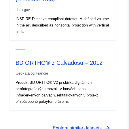
data.gov.it
INSPIRE Directive compliant dataset: A defined volume
in the air, described as horizontal projection with vertical
limits.
BD ORTHO® z Calvadosu – 2012
Geokatalog Francie
Produkt BD ORTHO® V2 je sbírka digitálních
ortofotografických mozaik v barvách nebo
Infračervených barvách, rektifikovaných v projekci
přizpůsobené pokrytému území.
arrow_forward
Explore similar datasets