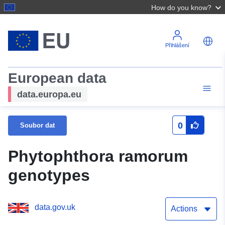
How do you know?
Přihlášení
European data
data.europa.eu
0
Soubor dat
Phytophthora ramorum
genotypes
data.gov.uk
Actions