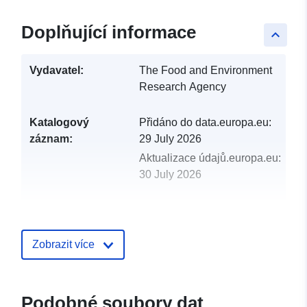
Doplňující informace
keyboard_arrow_up
Vydavatel:
The Food and Environment
Research Agency
Katalogový
Přidáno do data.europa.eu:
záznam:
29 July 2026
Aktualizace údajů.europa.eu:
30 July 2026
uriRef:
http://data.europa.eu/88u/dataset/
ramorum-genotypes
Zobrazit více
Podobné soubory dat