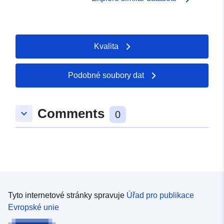
Kvalita
Podobné soubory dat
Comments
keyboard_arrow_down
0
Tyto internetové stránky spravuje
Úřad pro publikace
Evropské unie