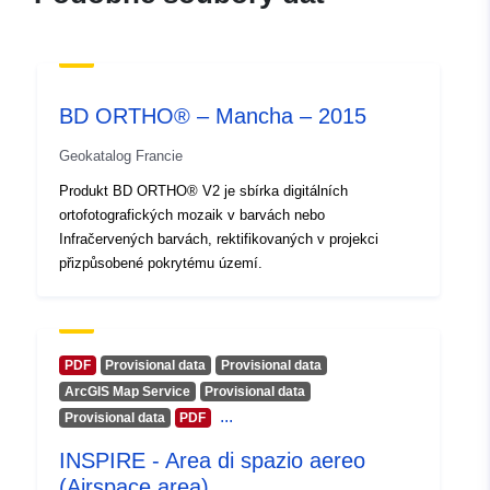
BD ORTHO® – Mancha – 2015
Geokatalog Francie
Produkt BD ORTHO® V2 je sbírka digitálních
ortofotografických mozaik v barvách nebo
Infračervených barvách, rektifikovaných v projekci
přizpůsobené pokrytému území.
PDF
Provisional data
Provisional data
ArcGIS Map Service
Provisional data
...
Provisional data
PDF
INSPIRE - Area di spazio aereo
(Airspace area)