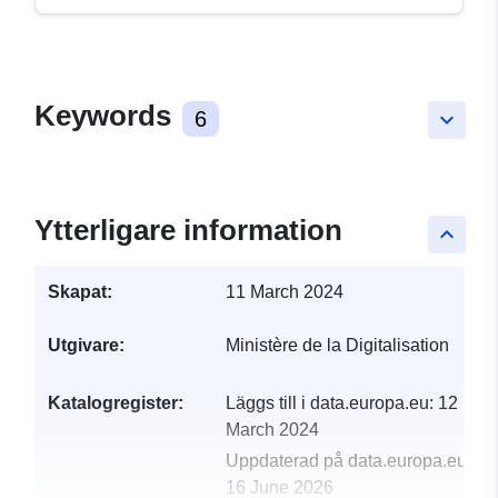
Keywords
6
keyboard_arrow_down
Ytterligare information
keyboard_arrow_up
Skapat:
11 March 2024
Utgivare:
Ministère de la Digitalisation
Katalogregister:
Läggs till i data.europa.eu:
12
March 2024
Uppdaterad på data.europa.eu:
16 June 2026