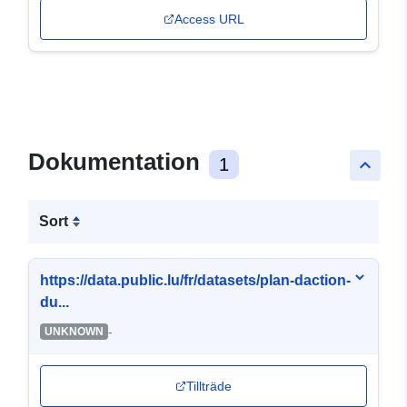
Access URL
Dokumentation
1
keyboard_arrow_up
Sort
https://data.public.lu/fr/datasets/plan-daction-
du...
-
UNKNOWN
Tillträde