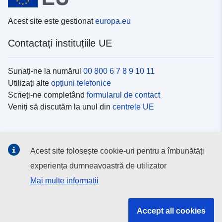
Acest site este gestionat
europa.eu
Contactați instituțiile UE
Sunați-ne la numărul
00 800 6 7 8 9 10 11
Utilizați alte
opțiuni telefonice
Scrieți-ne completând
formularul de contact
Veniți să discutăm la unul din
centrele UE
Platformele de comunicare socială
Acest site folosește cookie-uri pentru a îmbunătăți
Descoperiți canalele UE
pe rețelele sociale
experiența dumneavoastră de utilizator
Mai multe informații
Instituțiile și organismele UE
Accept all cookies