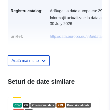
Registru catalog:
Adăugat la data.europa.eu:
29 Jul
Informații actualizate la data a.eur
30 July 2026
uriRef:
http://data.europa.eu/88u/dataset/p
Arată mai multe
Seturi de date similare
CSV
ZIP
Provisional data
XML
Provisional data