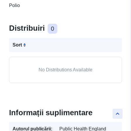
Polio
Distribuiri
0
Sort
No Distributions Available
Informații suplimentare
keyboard_arrow_up
Autorul publicării:
Public Health England