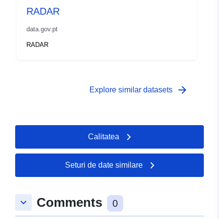
RADAR
data.gov.pt
RADAR
arrow_forward
Explore similar datasets
Calitatea
Seturi de date similare
Comments
keyboard_arrow_down
0