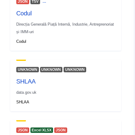
...
JSON
TSV
Codul
Direcția Generală Piață Internă, Industrie, Antreprenoriat
și IMM-uri
Codul
UNKNOWN
UNKNOWN
UNKNOWN
SHLAA
data.gov.uk
SHLAA
JSON
Excel XLSX
JSON