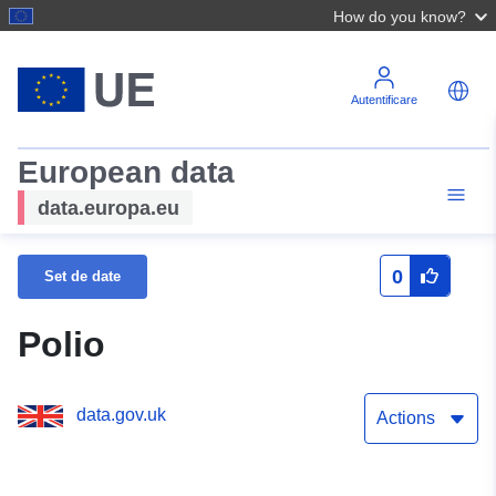
How do you know?
Autentificare
European data
data.europa.eu
0
Set de date
Polio
data.gov.uk
Actions